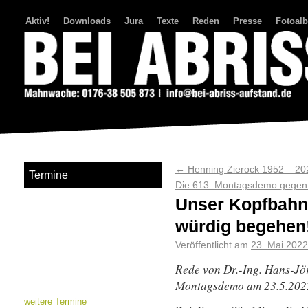
Aktiv!
Downloads
Jura
Texte
Reden
Presse
Fotoal
Bei Abriss Aufstand
←
Henning Zierock 1952 – 20
Termine
Die 613. Montagsdemo gegen 
Unser Kopfbahnh
würdig begehen
Veröffentlicht am
23. Mai 2022
Rede von
Dr.-Ing. Hans-Jö
Montagsdemo am 23.5.202
weitere Termine