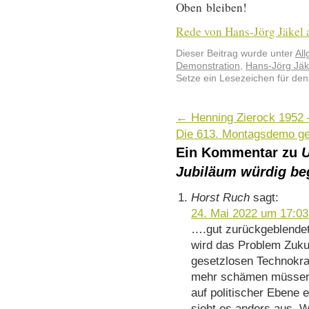
Oben bleiben!
Rede von Hans-Jörg Jäkel a
Dieser Beitrag wurde unter
Al
Demonstration
,
Hans-Jörg Jäk
Setze ein Lesezeichen für de
←
Henning Zierock 1952 
Die 613. Montagsdemo ge
Ein Kommentar zu
U
Jubiläum würdig be
Horst Ruch
sagt:
24. Mai 2022 um 17:03
….gut zurückgeblendet 
wird das Problem Zuku
gesetzlosen Technokrat
mehr schämen müssen. E
auf politischer Ebene 
sieht es anders aus. W