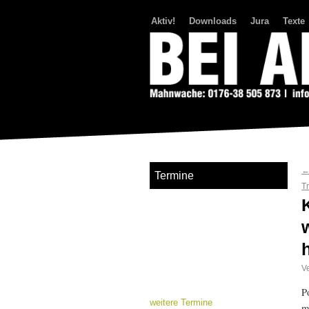
Aktiv!
Downloads
Jura
Texte
Bei Abriss Aufstand
Termine
T
Ve
P
weitere Termine
m