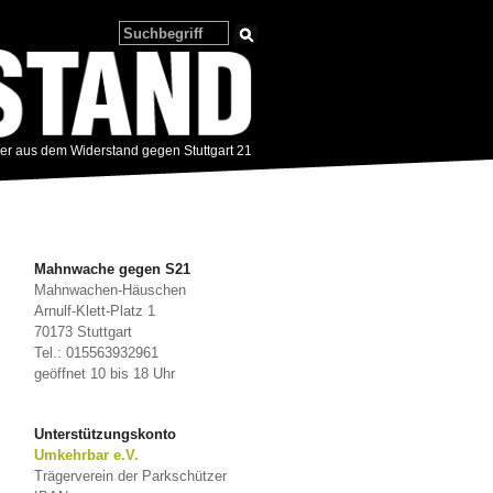
zer aus dem Widerstand gegen Stuttgart 21
Mahnwache gegen S21
Mahnwachen-Häuschen
Arnulf-Klett-Platz 1
70173 Stuttgart
Tel.: 015563932961
geöffnet 10 bis 18 Uhr
Unterstützungskonto
Umkehrbar e.V.
Trägerverein der Parkschützer