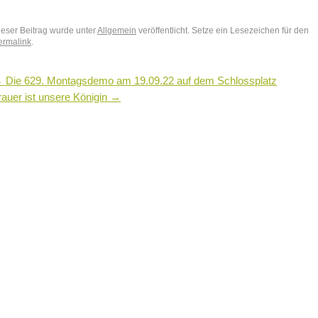
ieser Beitrag wurde unter
Allgemein
veröffentlicht. Setze ein Lesezeichen für den
ermalink
.
←
Die 629. Montagsdemo am 19.09.22 auf dem Schlossplatz
rauer ist unsere Königin
→