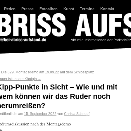
Reden
Presse
Fotoalben
Kunst
Termine
Kontakt
Aktuelle Informationen der Parkschüt
←
Die 629. Montagsdemo am 19.09.22 auf dem Schlossplatz
rauer ist unsere Königin
→
Kipp-Punkte in Sicht – Wie und mit
wem können wir das Ruder noch
herumreißen?
röffentlicht am
15. September 2022
von
Christa Schnepf
odiumsdiskussion nach der Montagsdemo
it: