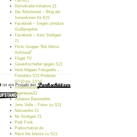
Cams21
Demokratie-Initiative 21
Der Ältestenrat – Blog der
SeniorInnen für K21
Facebook – Gegen unnütze
Großprojekte
Facebook – Kein Stuttgart
21
Flickr Gruppe "Bei Abriss
Aufstand"
Flügel TV
Gewerkschafter gegen S21
Herb Allgaier Fotografie –
Fotodoku S21-Proteste
07/10 bis 12/10
d
ist ein Projekt der
Infooffensive
Ingenieure22
Initiative Barrierefrei
Jens Volle – Fotos zu S21
Netzwerke 21
No Stuttgart 21
Park Funk
Parkschützer.de
Race the breeze zu S21