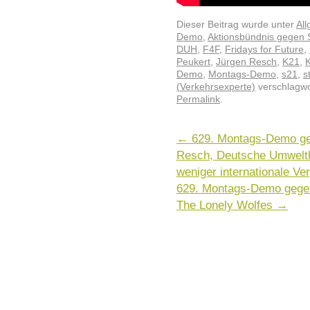
Dieser Beitrag wurde unter
Al
Demo
,
Aktionsbündnis gegen 
DUH
,
F4F
,
Fridays for Future
,
Peukert
,
Jürgen Resch
,
K21
,
K
Demo
,
Montags-Demo
,
s21
,
s
(Verkehrsexperte)
verschlagwo
Permalink
.
←
629. Montags-Demo geg
Resch, Deutsche Umwelthi
weniger internationale Ver
629. Montags-Demo gegen 
The Lonely Wolfes
→