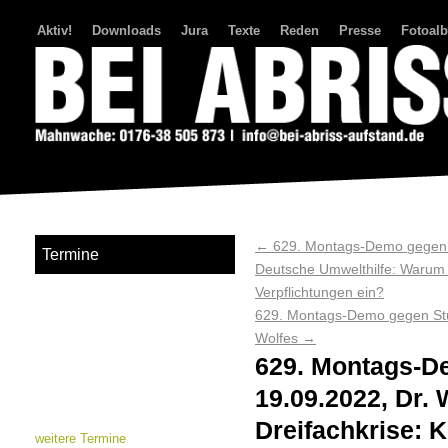
Aktiv!
Downloads
Jura
Texte
Reden
Presse
Fotoal
Bei Abriss Aufstand
←
629. Montags-Demo gegen S
Termine
Deutsche Umwelthilfe: Warum h
Verpflichtungen ein?
629. Montags-Demo gegen Stut
Wolfes
→
629. Montags-De
19.09.2022, Dr. 
Dreifachkrise: K
weitere Termine