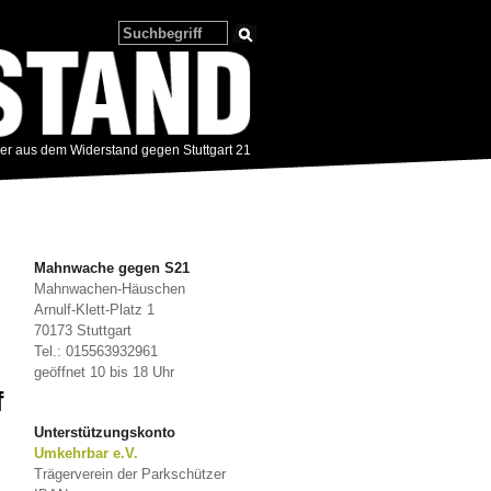
zer aus dem Widerstand gegen Stuttgart 21
Mahnwache gegen S21
Mahnwachen-Häuschen
Arnulf-Klett-Platz 1
70173 Stuttgart
Tel.: 015563932961
geöffnet 10 bis 18 Uhr
f
Unterstützungskonto
Umkehrbar e.V.
Trägerverein der Parkschützer