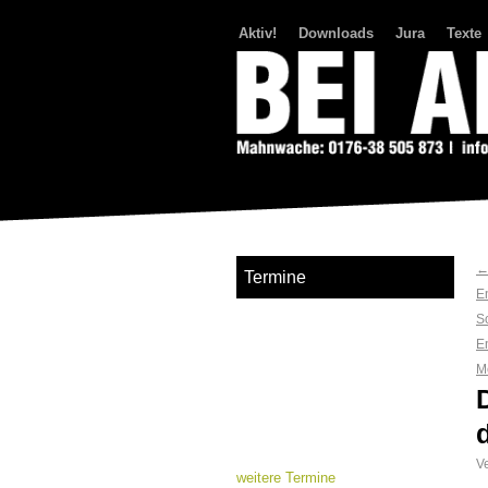
Aktiv!
Downloads
Jura
Texte
Bei Abriss Aufstand
Termine
E
So
E
M
Ve
weitere Termine