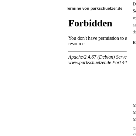
D
Termine von parkschuetzer.de
S
v
a
d
R
M
M
M
D
v