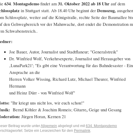
ie
634
.
Montagsdemo
findet am
31. Oktober 2022
ab 18 Uhr
auf dem
chlossplatz
in Stuttgart statt. Ab 18.40 Uhr beginnt der
Demozug,
ausgehe
om Schlossplatz, weiter auf die Königstraße, rechte Seite der Baumallee bi
uf den Gehwegbereich vor der Mahnwache, dort endet die Demonstration m
em Schwabenstreich..
edner:
Joe Bauer, Autor, Journalist und Stadtflaneur; "Generalstreik"
Dr. Winfried Wolf, Verkehrsexperte, Journalist und Herausgeber von
‚LunaPark21′; "Es gibt eine Verantwortung für das Bahndesaster - Ein
Ansprache an die
Herren Volker Wissing, Richard Lutz, Michael Theurer, Winfried
Hermann
und Heinz Dürr - von Winfried Wolf"
otto:
"Ihr kriegt uns nicht los, wir euch schon!"
usik:
Bernd Köhler & Joachim Romeis; Gitarre
,
Geige und Gesang
oderation:
Jürgen Horan, Kernen 21
ieser Beitrag wurde unter
Allgemein
abgelegt und mit
634. Montagsdemo
erschlagwortet. Setze ein Lesezeichen für den
Permalink
.