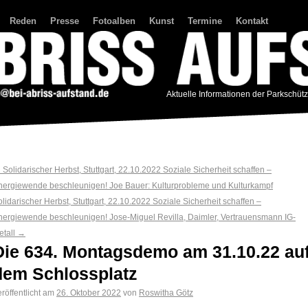
Reden
Presse
Fotoalben
Kunst
Termine
Kontakt
Aktuelle Informationen der Parkschüt
←
Solidarischer Herbst, Stuttgart, 22.10.2022 Soziale Sicherheit schaffen –
nergiewende beschleunigen! Joe Bauer: Kulturprobleme und Kulturkampf
lidarischer Herbst, Stuttgart, 22.10.2022 Soziale Sicherheit schaffen –
nergiewende beschleunigen! Jose-Miguel Revilla, Daimler, Vertrauensmann IG-
etall
→
Die 634. Montagsdemo am 31.10.22 au
dem Schlossplatz
röffentlicht am
26. Oktober 2022
von
Roswitha Götz