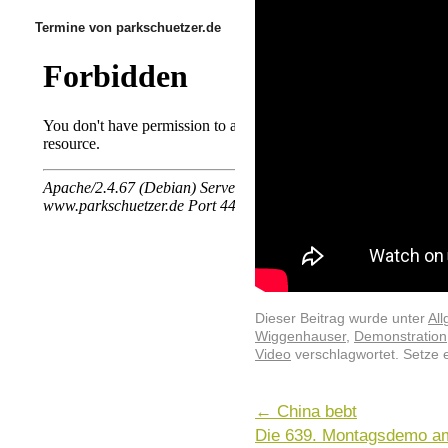
Termine von parkschuetzer.de
Dieser Beitrag wurde unter
Al
Wiggenhauser
,
Demonstration
Video
verschlagwortet. Setze 
←
China bebt
Die 639. Montagsdemo am