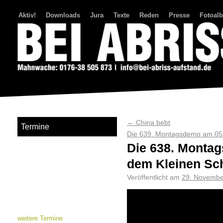
Aktiv!
Downloads
Jura
Texte
Reden
Presse
Fotoal
Bei Abriss Aufstand
←
China bebt
Termine
Die 639. Montagsdemo am 05.
Die 638. Montag
dem Kleinen Sch
Veröffentlicht am
29. Novembe
weitere Termine