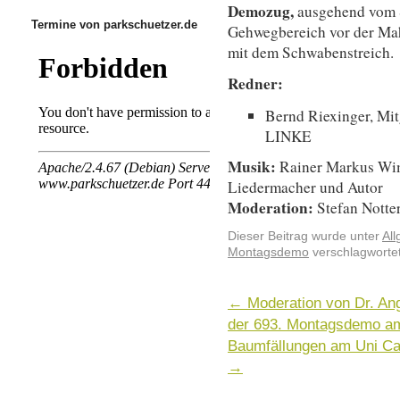
Demozug,
ausgehend vom S
Termine von parkschuetzer.de
Gehwegbereich vor der Mah
mit dem Schwabenstreich.
Redner:
Bernd Riexinger, Mi
LINKE
Musik:
Rainer Markus Wimm
Liedermacher und Autor
Moderation:
Stefan Notte
Dieser Beitrag wurde unter
Al
Montagsdemo
verschlagwortet
←
Moderation von Dr. Ang
der 693. Montagsdemo a
Baumfällungen am Uni Ca
→