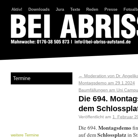
Aktiv!
Downloads
Jura
Texte
Reden
Presse
Fotoal
Bei Abriss Aufstand
←
Moderation von Dr. Angelika
Termine
Montagsdemo am 29.1.2024
Baumfällungen am Uni Campus
Die 694. Montag
dem Schlosspla
Veröffentlicht am
1. Februar 2
Montagsdemo
Die 694.
fi
Schlossplatz
auf dem
in S
weitere Termine