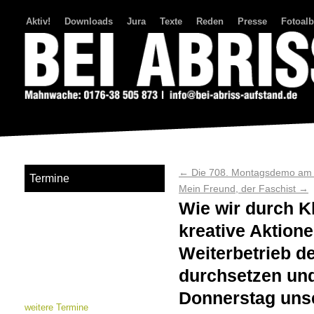
Aktiv!
Downloads
Jura
Texte
Reden
Presse
Fotoal
Bei Abriss Aufstand
←
Die 708. Montagsdemo am 2
Termine
Mein Freund, der Faschist
→
Wie wir durch K
kreative Aktione
Weiterbetrieb d
durchsetzen un
Donnerstag uns
weitere Termine