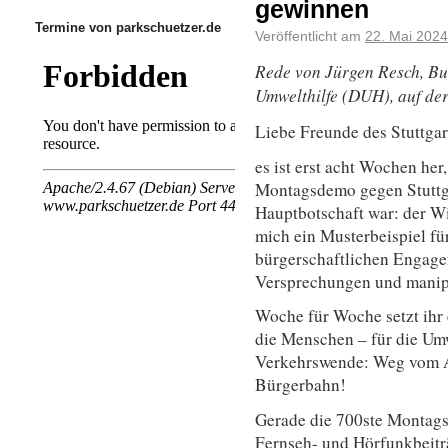
gewinnen
Termine von parkschuetzer.de
Veröffentlicht am
22. Mai 2024
Rede von
Jürgen Resch,
Bun
Umwelthilfe (DUH), auf d
Liebe Freunde des Stuttga
es ist erst acht Wochen her
Montagsdemo gegen Stuttga
Hauptbotschaft war: der Wi
mich ein Musterbeispiel fü
bürgerschaftlichen Engageme
Versprechungen und manip
Woche für Woche setzt ihr 
die Menschen – für die Umw
Verkehrswende: Weg vom Au
Bürgerbahn!
Gerade die 700ste Montags
Fernseh- und Hörfunkbeitr