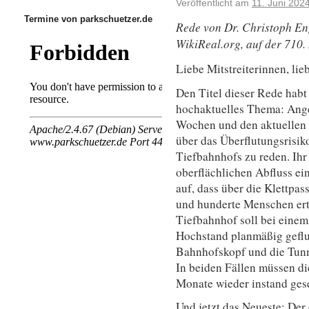
Veröffentlicht am
11. Juni 202
Termine von parkschuetzer.de
Rede von
Dr. Christoph En
WikiReal.org,
auf der 710
Liebe Mitstreiterinnen, lieb
Den Titel dieser Rede habt 
hochaktuelles Thema: Ange
Wochen und den aktuellen 
über das Überflutungsrisik
Tiefbahnhofs zu reden. Ihr
oberflächlichen Abfluss ein
auf, dass über die Klettpa
und hunderte Menschen ertr
Tiefbahnhof soll bei eine
Hochstand planmäßig geflut
Bahnhofskopf und die Tunn
In beiden Fällen müssen d
Monate wieder instand ges
Und jetzt das Neueste: Der 