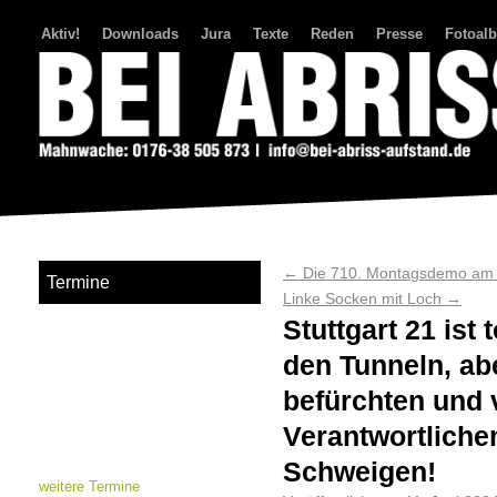
Aktiv!
Downloads
Jura
Texte
Reden
Presse
Fotoal
Bei Abriss Aufstand
←
Die 710. Montagsdemo am 1
Termine
Linke Socken mit Loch
→
Stuttgart 21 ist
den Tunneln, ab
befürchten und 
Verantwortliche
Schweigen!
weitere Termine