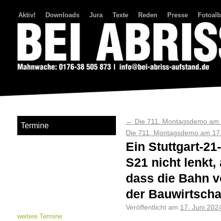
Aktiv!
Downloads
Jura
Texte
Reden
Presse
Fotoal
Bei Abriss Aufstand
←
Die 711. Montagsdemo am 1
Termine
Die 711. Montagsdemo am 17.
Ein Stuttgart-21
S21 nicht lenkt,
dass die Bahn v
der Bauwirtscha
Veröffentlicht am
17. Juni 202
weitere Termine