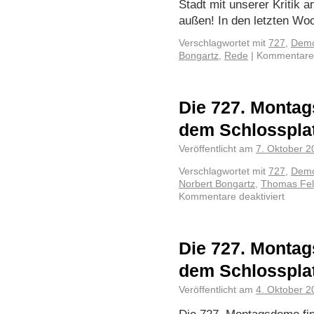
Stadt mit unserer Kritik 
außen! In den letzten W
Verschlagwortet mit
727
,
Demo
Bongartz
,
Rede
|
Kommentare 
Die 727. Montag
dem Schlosspla
Veröffentlicht am
7. Oktober 2
Verschlagwortet mit
727
,
Demo
Norbert Bongartz
,
Thomas Fel
Kommentare deaktiviert
Die 727. Montag
dem Schlosspla
Veröffentlicht am
4. Oktober 2