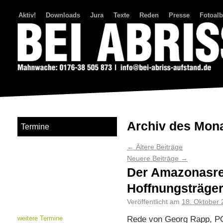
Aktiv!
Downloads
Jura
Texte
Reden
Presse
Fotoal
Bei Abriss Aufstand
Archiv des Mon
Termine
←
Ältere Beiträge
Neuere Beiträge
→
Der Amazonasr
Hoffnungsträger
Veröffentlicht am
18. Oktober
Rede von Georg Rapp, PO
weitere Termine