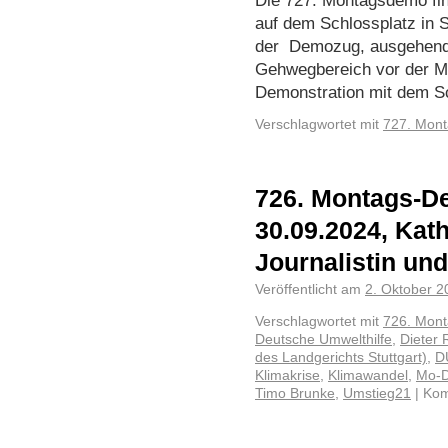
Die 727. Montagsdemo fin
auf dem Schlossplatz in St
der Demozug, ausgehend 
Gehwegbereich vor der M
Demonstration mit dem 
Verschlagwortet mit
727. Mon
726. Montags-De
30.09.2024, Kat
Journalistin und
Veröffentlicht am
2. Oktober 2
Verschlagwortet mit
726. Mon
Deutsche Umwelthilfe
,
Dieter 
des Landgerichts Stuttgart)
,
D
Klimakrise
,
Klimawandel
,
Mo-
Timo Brunke
,
Umstieg21
|
Kom