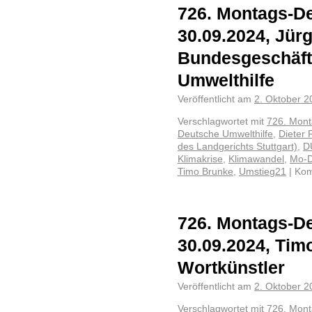
726. Montags-De
30.09.2024, Jür
Bundesgeschäft
Umwelthilfe
Veröffentlicht am
2. Oktober 2
Verschlagwortet mit
726. Mon
Deutsche Umwelthilfe
,
Dieter 
des Landgerichts Stuttgart)
,
D
Klimakrise
,
Klimawandel
,
Mo-
Timo Brunke
,
Umstieg21
|
Kom
726. Montags-De
30.09.2024, Tim
Wortkünstler
Veröffentlicht am
2. Oktober 2
Verschlagwortet mit
726. Mon