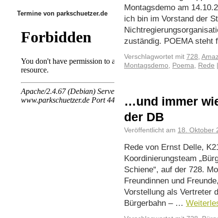
Montagsdemo am 14.10.2
Termine von parkschuetzer.de
ich bin im Vorstand der S
Nichtregierungsorganisat
zuständig. POEMA steht
Verschlagwortet mit
728
,
Amaz
Montagsdemo
,
Poema
,
Rede
…und immer wie
der DB
Veröffentlicht am
18. Oktober
Rede von Ernst Delle, K
Koordinierungsteam „Bürg
Schiene“, auf der 728. 
Freundinnen und Freunde,
Vorstellung als Vertreter
Bürgerbahn – …
Weiterl