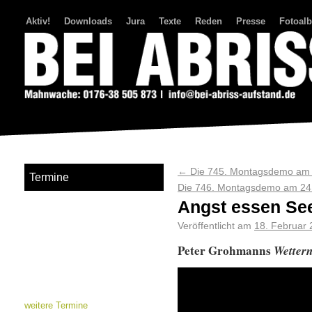
Aktiv!
Downloads
Jura
Texte
Reden
Presse
Fotoal
Bei Abriss Aufstand
←
Die 745. Montagsdemo am 1
Termine
Die 746. Montagsdemo am 24.0
Angst essen See
Veröffentlicht am
18. Februar
Peter Grohmanns
Wetter
weitere Termine