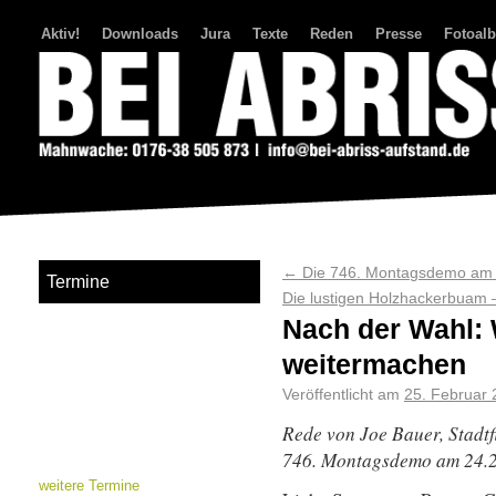
Aktiv!
Downloads
Jura
Texte
Reden
Presse
Fotoal
Bei Abriss Aufstand
←
Die 746. Montagsdemo am 24
Termine
Die lustigen Holzhackerbuam 
Nach der Wahl:
weitermachen
Veröffentlicht am
25. Februar
Rede von
Joe Bauer,
Stadtf
746. Montagsdemo am 24.
weitere Termine