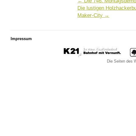
←
Die 746. Montagsdemo 
Die lustigen Holzhackerb
Maker-City
→
Impressum
Die Seiten des W