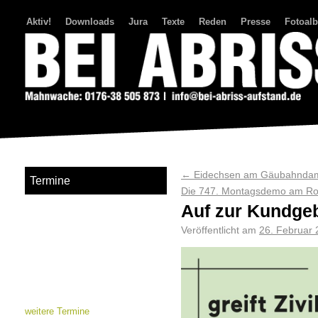
Aktiv!
Downloads
Jura
Texte
Reden
Presse
Fotoal
Bei Abriss Aufstand
←
Eidechsen am Gäubahnd
Termine
Die 747. Montagsdemo am Ros
Auf zur Kundge
Veröffentlicht am
26. Februar
weitere Termine