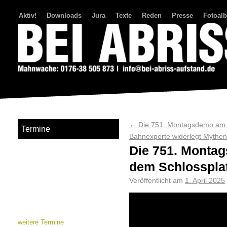
Aktiv!
Downloads
Jura
Texte
Reden
Presse
Fotoal
Bei Abriss Aufstand
←
Die 751. Montagsdemo am 3
Termine
Bahnexperte widerlegt Myth
Die 751. Montag
dem Schlosspla
Veröffentlicht am
1. April 2025
weitere Termine