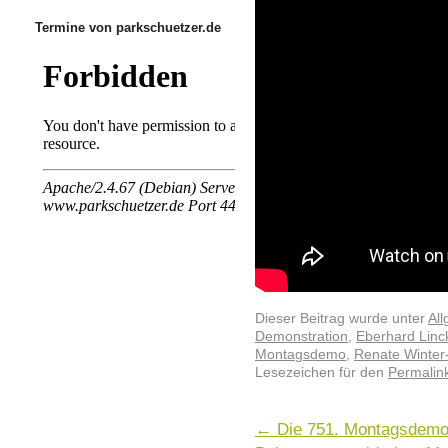
Termine von parkschuetzer.de
Dieser Beitrag wurde unter
Al
Demonstration
,
Eberhard Linc
Montagsdemo
,
Renate Winter
Lesezeichen für den
Permalin
←
Die 751. Montagsdemo 