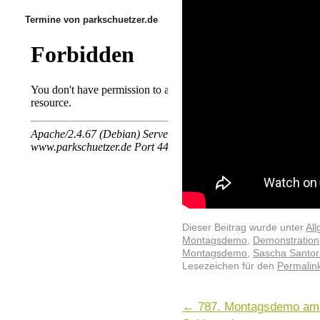
Termine von parkschuetzer.de
Dieser Beitrag wurde unter
Al
Montagsdemo
,
Demonstration
Montagsdemo
,
Sascha Santor
Lesezeichen für den
Permalin
←
787. Montagsdemo am 