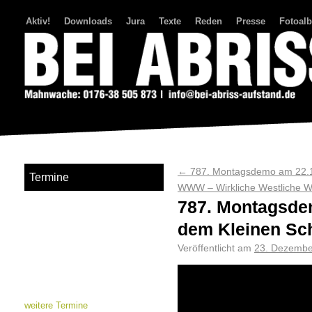
Aktiv!
Downloads
Jura
Texte
Reden
Presse
Fotoal
Bei Abriss Aufstand
←
787. Montagsdemo am 22.12
Termine
WWW – Wirkliche Westliche 
787. Montagsde
dem Kleinen Sch
Veröffentlicht am
23. Dezembe
weitere Termine