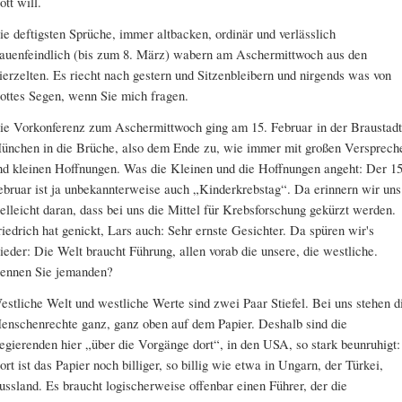
ott will.
ie deftigsten Sprüche, immer altbacken, ordinär und verlässlich
rauenfeindlich (bis zum 8. März) wabern am Aschermittwoch aus den
ierzelten. Es riecht nach gestern und Sitzenbleibern und nirgends was von
ottes Segen, wenn Sie mich fragen.
ie Vorkonferenz zum Aschermittwoch ging am 15. Februar in der Braustadt
ünchen in die Brüche, also dem Ende zu, wie immer mit großen Versprech
nd kleinen Hoffnungen. Was die Kleinen und die Hoffnungen angeht: Der 15
ebruar ist ja unbekannterweise auch „Kinderkrebstag“. Da erinnern wir uns
ielleicht daran, dass bei uns die Mittel für Krebsforschung gekürzt werden.
riedrich hat genickt, Lars auch: Sehr ernste Gesichter. Da spüren wir's
ieder: Die Welt braucht Führung, allen vorab die unsere, die westliche.
ennen Sie jemanden?
estliche Welt und westliche Werte sind zwei Paar Stiefel. Bei uns stehen d
enschenrechte ganz, ganz oben auf dem Papier. Deshalb sind die
egierenden hier „über die Vorgänge dort“, in den USA, so stark beunruhigt:
ort ist das Papier noch billiger, so billig wie etwa in Ungarn, der Türkei,
ussland. Es braucht logischerweise offenbar einen Führer, der die