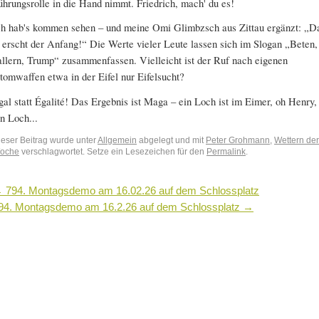
ührungsrolle in die Hand nimmt. Friedrich, mach' du es!
ch hab's kommen sehen – und meine Omi Glimbzsch aus Zittau ergänzt: „D
s erscht der Anfang!“ Die Werte vieler Leute lassen sich im Slogan „Beten,
allern, Trump“ zusammenfassen. Vielleicht ist der Ruf nach eigenen
tomwaffen etwa in der Eifel nur Eifelsucht?
gal statt Égalité! Das Ergebnis ist Maga – ein Loch ist im Eimer, oh Henry,
in Loch...
ieser Beitrag wurde unter
Allgemein
abgelegt und mit
Peter Grohmann
,
Wettern der
oche
verschlagwortet. Setze ein Lesezeichen für den
Permalink
.
←
794. Montagsdemo am 16.02.26 auf dem Schlossplatz
94. Montagsdemo am 16.2.26 auf dem Schlossplatz
→