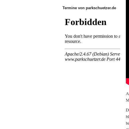
Termine von parkschuetzer.de
A
M
D
b
b