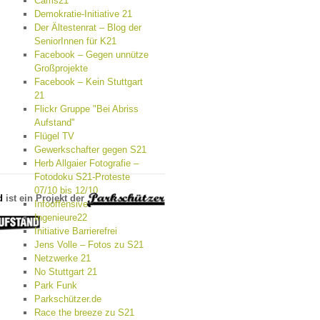
Cams21
Demokratie-Initiative 21
Der Ältestenrat – Blog der
SeniorInnen für K21
Facebook – Gegen unnütze
Großprojekte
Facebook – Kein Stuttgart
21
Flickr Gruppe "Bei Abriss
Aufstand"
Flügel TV
Gewerkschafter gegen S21
Herb Allgaier Fotografie –
Fotodoku S21-Proteste
07/10 bis 12/10
d
ist ein Projekt der
Infooffensive
Ingenieure22
Initiative Barrierefrei
Jens Volle – Fotos zu S21
Netzwerke 21
No Stuttgart 21
Park Funk
Parkschützer.de
Race the breeze zu S21