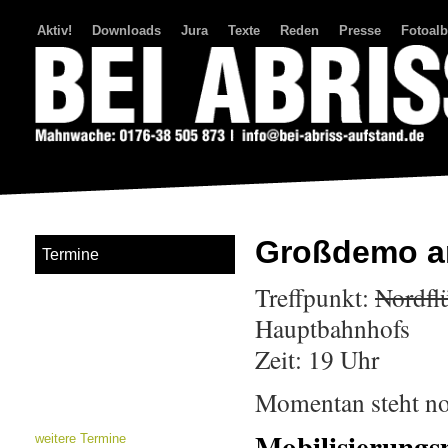
Aktiv!
Downloads
Jura
Texte
Reden
Presse
Fotoal
Bei Abriss Aufstand
Großdemo a
Termine
Treffpunkt:
Nordfl
Hauptbahnhofs
Zeit: 19 Uhr
Momentan steht noc
Mobilisierungs
weitere Termine