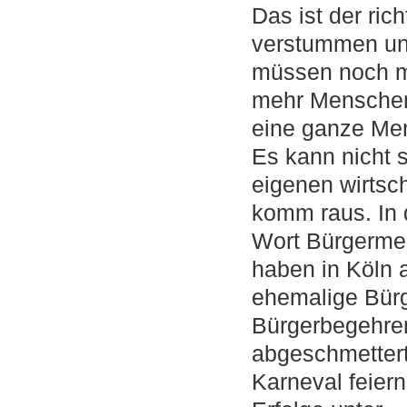
Das ist der ric
verstummen und
müssen noch m
mehr Menschen
eine ganze Me
Es kann nicht s
eigenen wirtscha
komm raus. In 
Wort Bürgermei
haben in Köln 
ehemalige Bür
Bürgerbegehre
abgeschmettert
Karneval feier