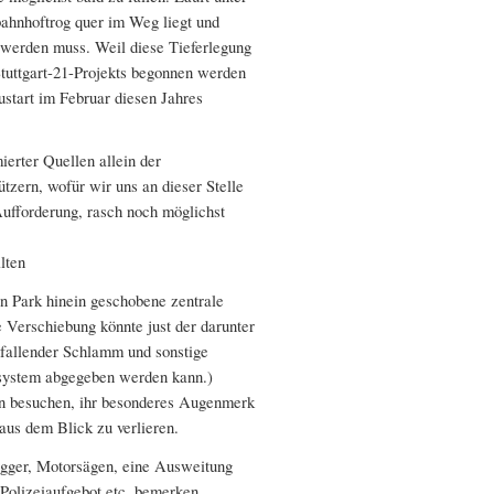
bahnhoftrog quer im Weg liegt und
 werden muss. Weil diese Tieferlegung
Stuttgart-21-Projekts begonnen werden
ustart im Februar diesen Jahres
ierter Quellen allein der
zern, wofür wir uns an dieser Stelle
Aufforderung, rasch noch möglichst
lten
en Park hinein geschobene zentrale
 Verschiebung könnte just der darunter
fallender Schlamm und sonstige
nsystem abgegeben werden kann.)
ten besuchen, ihr besonderes Augenmerk
aus dem Blick zu verlieren.
agger, Motorsägen, eine Ausweitung
Polizeiaufgebot etc. bemerken,