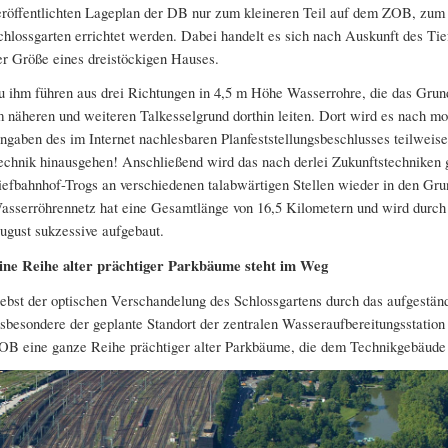
eröffentlichten Lageplan der DB nur zum kleineren Teil auf dem ZOB, zum 
chlossgarten errichtet werden. Dabei handelt es sich nach Auskunft des T
er Größe eines dreistöckigen Hauses.
u ihm führen aus drei Richtungen in 4,5 m Höhe Wasserrohre, die das Grun
m näheren und weiteren Talkesselgrund dorthin leiten. Dort wird es nach mo
ngaben des im Internet nachlesbaren Planfeststellungsbeschlusses teilweise
echnik hinausgehen! Anschließend wird das nach derlei Zukunftstechniken 
iefbahnhof-Trogs an verschiedenen talabwärtigen Stellen wieder in den Gru
asserröhrennetz hat eine Gesamtlänge von 16,5 Kilometern und wird durc
ugust sukzessive aufgebaut.
ine Reihe alter prächtiger Parkbäume steht im Weg
ebst der optischen Verschandelung des Schlossgartens durch das aufgeständ
nsbesondere der geplante Standort der zentralen Wasseraufbereitungsstation
OB eine ganze Reihe prächtiger alter Parkbäume, die dem Technikgebäud