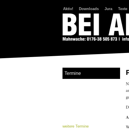
Aktiv!
Downloads
Jura
Texte
Bei Abriss Aufstand
Termine
N
a
g
D
A
W
weitere Termine