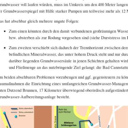
rundwasser voll laufen würden, muss im Umkreis um den 400 Meter langen 
er Grundwasserspiegel mit Hilfe starker Pumpen um teilweise mehr als 12
as hat absehbar gleich mehrere ungute Folgen:
Zum einen könnten durch den damit verbundenen großräumigen Wasse
bzw. absterben als zur Rodung vorgesehen sind (siehe Durststress im 
Zum zweiten verschiebt sich dadurch der Trennhorizont zwischen de
befindlichen Mineralwasser, das unter hohem Druck steht und nur dur
darüber liegenden Grundwassersäule in jenen Schichten gehalten wird,
und Fließmenge an das nutzbringende Ziel gelangt: die Bad Cannstatte
m beiden absehbaren Problemen vorzubeugen und ggf. gegensteuern zu könne
aumaßnahmen die Einrichtung eines umfangreichen Grundwasser-Manageme
uten Dutzend Brunnen, 17 Kilometer überwiegend oberirdisch aufgeständert
rundwasser-Aufbereitungsanlage besteht.