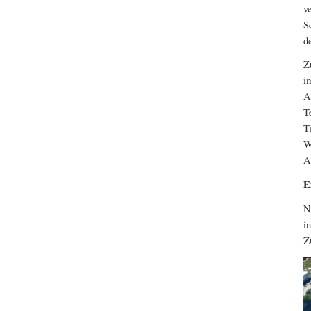
v
S
d
Z
i
A
T
T
W
A
E
N
i
Z