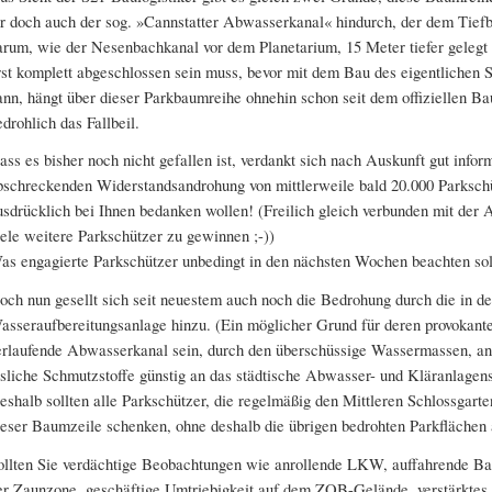
hr doch auch der sog. »Cannstatter Abwasserkanal« hindurch, der dem Tief
arum, wie der Nesenbachkanal vor dem Planetarium, 15 Meter tiefer gelegt
rst komplett abgeschlossen sein muss, bevor mit dem Bau des eigentlichen 
ann, hängt über dieser Parkbaumreihe ohnehin schon seit dem offiziellen Ba
edrohlich das Fallbeil.
ass es bisher noch nicht gefallen ist, verdankt sich nach Auskunft gut inform
bschreckenden Widerstandsandrohung von mittlerweile bald 20.000 Parkschüt
usdrücklich bei Ihnen bedanken wollen! (Freilich gleich verbunden mit der 
iele weitere Parkschützer zu gewinnen ;-))
as engagierte Parkschützer unbedingt in den nächsten Wochen beachten sol
och nun gesellt sich seit neuestem auch noch die Bedrohung durch die in d
asseraufbereitungsanlage hinzu. (Ein möglicher Grund für deren provokante
erlaufende Abwasserkanal sein, durch den überschüssige Wassermassen, an
ösliche Schmutzstoffe günstig an das städtische Abwasser- und Kläranlage
eshalb sollten alle Parkschützer, die regelmäßig den Mittleren Schlossgar
ieser Baumzeile schenken, ohne deshalb die übrigen bedrohten Parkflächen 
ollten Sie verdächtige Beobachtungen wie anrollende LKW, auffahrende B
er Zaunzone, geschäftige Umtriebigkeit auf dem ZOB-Gelände, verstärktes 