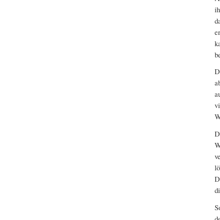
i
d
e
k
b
D
a
a
v
W
D
W
v
l
D
d
S
d