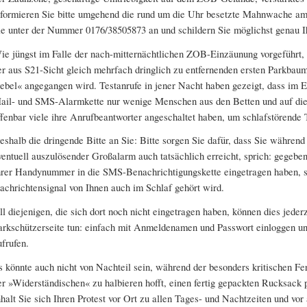
nformieren Sie bitte umgehend die rund um die Uhr besetzte Mahnwache a
ie unter der Nummer 0176/38505873 an und schildern Sie möglichst genau 
ie jüngst im Falle der nach-mitternächtlichen ZOB-Einzäunung vorgeführt, s
er aus S21-Sicht gleich mehrfach dringlich zu entfernenden ersten Parkba
ebel« angegangen wird. Testanrufe in jener Nacht haben gezeigt, dass im Ern
ail- und SMS-Alarmkette nur wenige Menschen aus den Betten und auf die 
ffenbar viele ihre Anrufbeantworter angeschaltet haben, um schlafstörende 
eshalb die dringende Bitte an Sie: Bitte sorgen Sie dafür, dass Sie währen
ventuell auszulösender Großalarm auch tatsächlich erreicht, sprich: gegeben
hrer Handynummer in die SMS-Benachrichtigungskette eingetragen haben, so
achrichtensignal von Ihnen auch im Schlaf gehört wird.
ll diejenigen, die sich dort noch nicht eingetragen haben, können dies jederz
arkschützerseite tun: einfach mit Anmeldenamen und Passwort einloggen 
ufrufen.
s könnte auch nicht von Nachteil sein, während der besonders kritischen Fer
er »Widerständischen« zu halbieren hofft, einen fertig gepackten Rucksack 
nhalt Sie sich Ihren Protest vor Ort zu allen Tages- und Nachtzeiten und vo