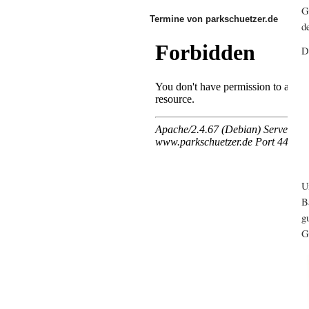
G
Termine von parkschuetzer.de
d
D
U
B
g
G