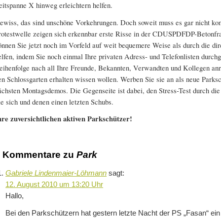
eitspanne X hinweg erleichtern helfen.
ewiss, das sind unschöne Vorkehrungen. Doch soweit muss es gar nicht k
rotestwelle zeigen sich erkennbar erste Risse in der CDUSPDFDP-Betonfra
önnen Sie jetzt noch im Vorfeld auf weit bequemere Weise als durch die di
elfen, indem Sie noch einmal Ihre privaten Adress- und Telefonlisten durch
eihenfolge nach all Ihre Freunde, Bekannten, Verwandten und Kollegen anr
en Schlossgarten erhalten wissen wollen. Werben Sie sie an als neue Parksc
ächsten Montagsdemos. Die Gegenseite ist dabei, den Stress-Test durch di
ie sich und denen einen letzten Schubs.
hre zuversichtlichen aktiven Parkschützer!
7 Kommentare zu
Park
Gabriele Lindenmaier-Löhmann
sagt:
12. August 2010 um 13:20 Uhr
Hallo,
Bei den Parkschützern hat gestern letzte Nacht der PS „Fasan“ e