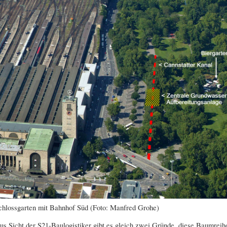
chlossgarten mit Bahnhof Süd (Foto: Manfred Grohe)
us Sicht der S21-Baulogistiker gibt es gleich zwei Gründe, diese Baumreihe