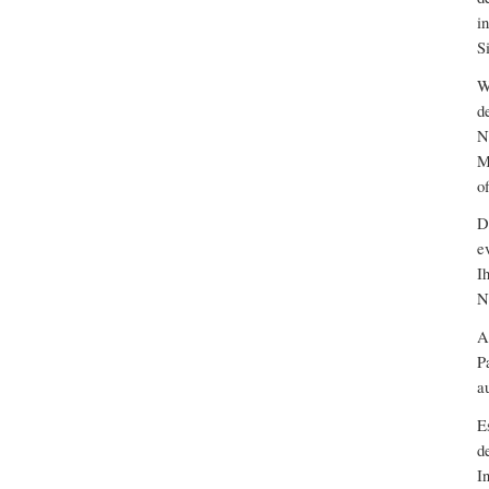
i
S
W
d
N
M
o
D
e
I
N
A
P
a
E
d
I