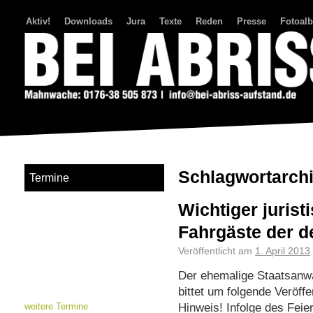
Aktiv!
Downloads
Jura
Texte
Reden
Presse
Fotoal
Bei Abriss Aufstand
Schlagwortarch
Termine
Wichtiger jurist
Fahrgäste der 
Veröffentlicht am
1. April 2013
Der ehemalige Staatsanwa
bittet um folgende Veröffe
Hinweis! Infolge des Feie
weitere Termine