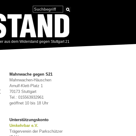
zer aus dem Widerstand gegen Stuttgart 21
Mahnwache gegen S21
Mahnwachen-Häuschen
Arnulf-Klett-Platz 1
t
70173 Stuttgart
Tel.: 015563932961
geöffnet 10 bis 18 Uhr
Unterstützungskonto
Umkehrbar e.V.
Trägerverein der Parkschützer