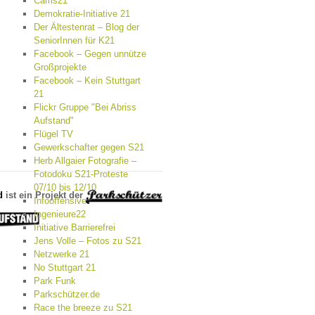
Cams21
Demokratie-Initiative 21
Der Ältestenrat – Blog der
SeniorInnen für K21
Facebook – Gegen unnütze
Großprojekte
Facebook – Kein Stuttgart
21
Flickr Gruppe "Bei Abriss
Aufstand"
Flügel TV
Gewerkschafter gegen S21
Herb Allgaier Fotografie –
Fotodoku S21-Proteste
07/10 bis 12/10
d
ist ein Projekt der
Infooffensive
Ingenieure22
Initiative Barrierefrei
Jens Volle – Fotos zu S21
Netzwerke 21
No Stuttgart 21
Park Funk
Parkschützer.de
Race the breeze zu S21