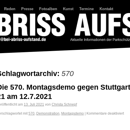
Reden
Presse
Fotoalben
Kunst
Termine
Kontakt
Aktuelle Informationen der Parkschüt
Schlagwortarchiv:
570
Die 570. Montagsdemo gegen Stuttgar
21 am 12.7.2021
röffentlicht am
13. Juli 2021
von
Christa Schnepf
erschlagwortet mit
570
,
Demonstration
,
Montagsdemo
|
Kommentare deaktiviert