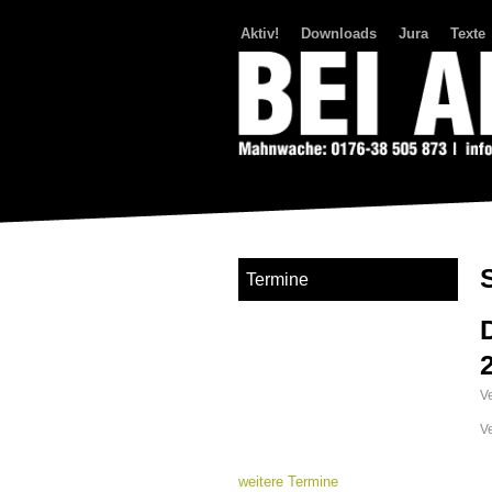
Aktiv!
Downloads
Jura
Texte
Bei Abriss Aufstand
Termine
Ve
V
weitere Termine