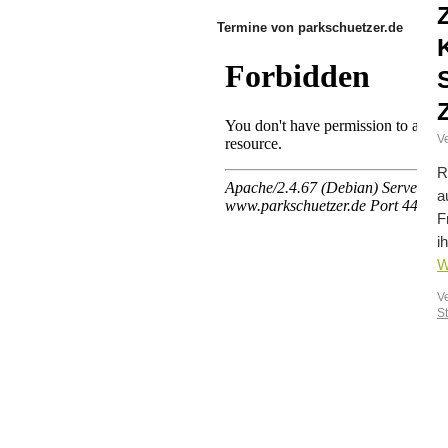
Termine von parkschuetzer.de
Ve
R
a
F
i
W
V
St