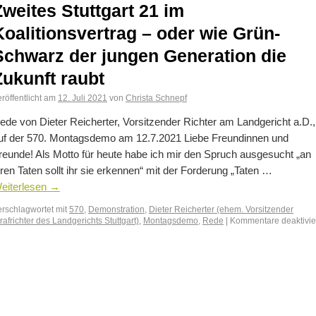
Zweites Stuttgart 21 im
Koalitionsvertrag – oder wie Grün-
Schwarz der jungen Generation die
Zukunft raubt
röffentlicht am
12. Juli 2021
von
Christa Schnepf
ede von Dieter Reicherter, Vorsitzender Richter am Landgericht a.D.,
uf der 570. Montagsdemo am 12.7.2021 Liebe Freundinnen und
reunde! Als Motto für heute habe ich mir den Spruch ausgesucht „an
hren Taten sollt ihr sie erkennen“ mit der Forderung „Taten …
eiterlesen
→
erschlagwortet mit
570
,
Demonstration
,
Dieter Reicherter (ehem. Vorsitzender
rafrichter des Landgerichts Stuttgart)
,
Montagsdemo
,
Rede
|
Kommentare deaktivie