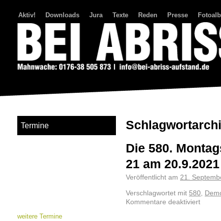
Aktiv!
Downloads
Jura
Texte
Reden
Presse
Fotoal
Bei Abriss Aufstand
Schlagwortarch
Termine
Die 580. Montag
21 am 20.9.2021
Veröffentlicht am
21. Septemb
Verschlagwortet mit
580
,
Demo
Kommentare deaktiviert
weitere Termine