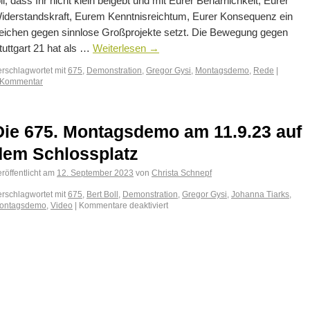
oll, dass Ihr nicht klein beigebt und mit Eurer Beharrlichkeit, Eurer
iderstandskraft, Eurem Kenntnisreichtum, Eurer Konsequenz ein
eichen gegen sinnlose Großprojekte setzt. Die Bewegung gegen
tuttgart 21 hat als …
Weiterlesen
→
erschlagwortet mit
675
,
Demonstration
,
Gregor Gysi
,
Montagsdemo
,
Rede
|
 Kommentar
Die 675. Montagsdemo am 11.9.23 auf
dem Schlossplatz
röffentlicht am
12. September 2023
von
Christa Schnepf
erschlagwortet mit
675
,
Bert Boll
,
Demonstration
,
Gregor Gysi
,
Johanna Tiarks
,
ontagsdemo
,
Video
|
Kommentare deaktiviert