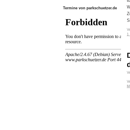
t
W
Termine von parkschuetzer.de
Z
S
V
1
Ve
V
M