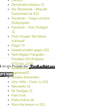
Cams21
Demokratie-Initiative 21
Der Ältestenrat – Blog der
SeniorInnen für K21
Facebook – Gegen unnütze
Großprojekte
Facebook – Kein Stuttgart
21
Flickr Gruppe "Bei Abriss
Aufstand"
Flügel TV
Gewerkschafter gegen S21
Herb Allgaier Fotografie –
Fotodoku S21-Proteste
07/10 bis 12/10
d
ist ein Projekt der
Infooffensive
Ingenieure22
Initiative Barrierefrei
Jens Volle – Fotos zu S21
Netzwerke 21
No Stuttgart 21
Park Funk
Parkschützer.de
Race the breeze zu S21