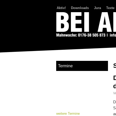
Aktiv!
Downloads
Jura
Texte
Bei Abriss Aufstand
Termine
Ve
D
S
weitere Termine
a