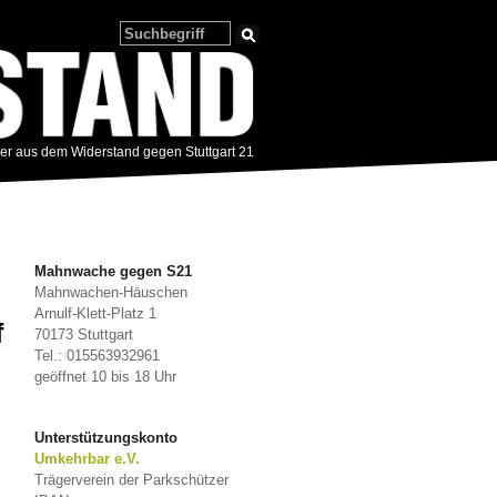
zer aus dem Widerstand gegen Stuttgart 21
Mahnwache gegen S21
Mahnwachen-Häuschen
Arnulf-Klett-Platz 1
f
70173 Stuttgart
Tel.: 015563932961
geöffnet 10 bis 18 Uhr
Unterstützungskonto
Umkehrbar e.V.
Trägerverein der Parkschützer