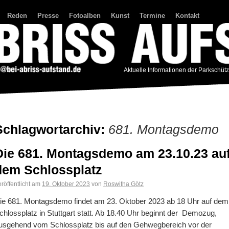
Reden
Presse
Fotoalben
Kunst
Termine
Kontakt
Aktuelle Informationen der Parkschüt
Schlagwortarchiv:
681. Montagsdemo
Die 681. Montagsdemo am 23.10.23 au
dem Schlossplatz
röffentlicht am
19. Oktober 2023
von
Roswitha Götz
ie 681. Montagsdemo findet am 23. Oktober 2023 ab 18 Uhr auf dem
chlossplatz in Stuttgart statt. Ab 18.40 Uhr beginnt der Demozug,
usgehend vom Schlossplatz bis auf den Gehwegbereich vor der