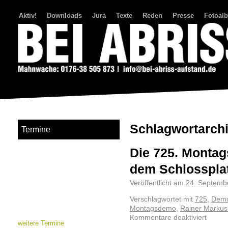
Aktiv!
Downloads
Jura
Texte
Reden
Presse
Fotoal
Bei Abriss Aufstand
Schlagwortarch
Termine
Die 725. Montag
dem Schlosspla
Veröffentlicht am
24. Septemb
Verschlagwortet mit
725
,
Demo
Montagsdemo
,
Rainer Marku
Kommentare deaktiviert
weitere Termine