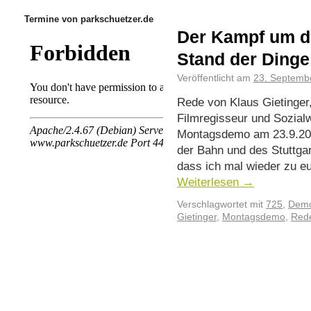
Termine von parkschuetzer.de
Der Kampf um d
Stand der Dinge
Veröffentlicht am
23. Septemb
Rede von Klaus Gietinger
Filmregisseur und Sozialw
Montagsdemo am 23.9.202
der Bahn und des Stuttgar
dass ich mal wieder zu e
Weiterlesen
→
Verschlagwortet mit
725
,
Demo
Gietinger
,
Montagsdemo
,
Red