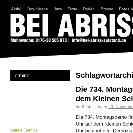
Aktiv!
Downloads
Jura
Texte
Reden
Presse
Fotoal
Bei Abriss Aufstand
Schlagwortarch
Termine
Die 734. Montag
dem Kleinen Sch
Veröffentlicht am
20. Novembe
Die 734. Montagsdemo fi
Uhr auf dem Kleinen Schlo
Uhr beginnt der Demozug
weitere Termine