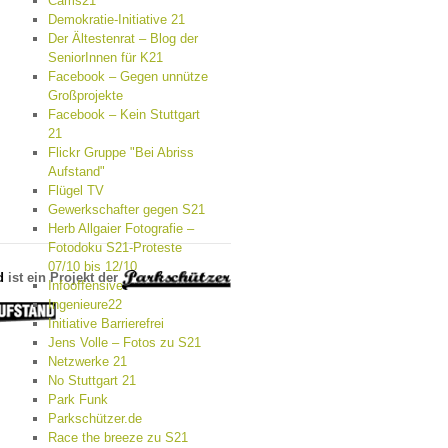
Cams21
Demokratie-Initiative 21
Der Ältestenrat – Blog der
SeniorInnen für K21
Facebook – Gegen unnütze
Großprojekte
Facebook – Kein Stuttgart
21
Flickr Gruppe "Bei Abriss
Aufstand"
Flügel TV
Gewerkschafter gegen S21
Herb Allgaier Fotografie –
Fotodoku S21-Proteste
07/10 bis 12/10
d
ist ein Projekt der
Infooffensive
Ingenieure22
Initiative Barrierefrei
Jens Volle – Fotos zu S21
Netzwerke 21
No Stuttgart 21
Park Funk
Parkschützer.de
Race the breeze zu S21