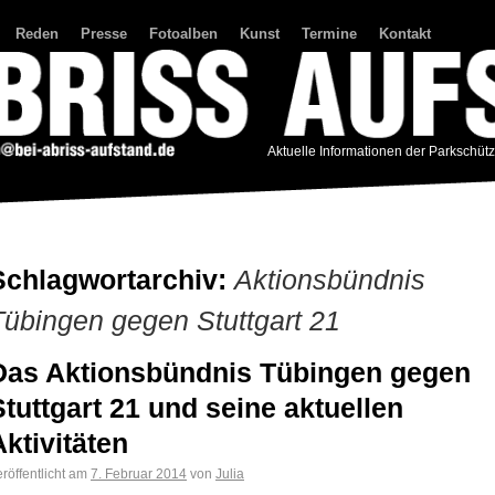
Reden
Presse
Fotoalben
Kunst
Termine
Kontakt
Aktuelle Informationen der Parkschüt
Schlagwortarchiv:
Aktionsbündnis
Tübingen gegen Stuttgart 21
Das Aktionsbündnis Tübingen gegen
Stuttgart 21 und seine aktuellen
Aktivitäten
röffentlicht am
7. Februar 2014
von
Julia