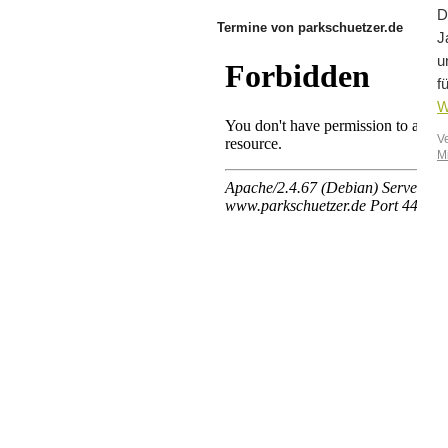
D
Termine von parkschuetzer.de
J
u
f
W
V
M