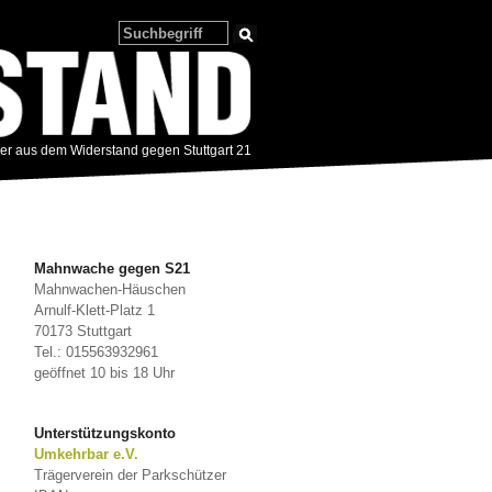
zer aus dem Widerstand gegen Stuttgart 21
Mahnwache gegen S21
Mahnwachen-Häuschen
Arnulf-Klett-Platz 1
70173 Stuttgart
Tel.: 015563932961
geöffnet 10 bis 18 Uhr
Unterstützungskonto
Umkehrbar e.V.
Trägerverein der Parkschützer