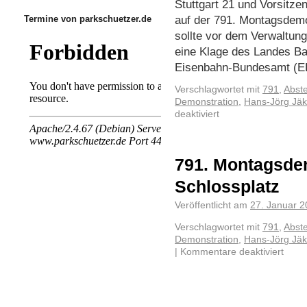
Stuttgart 21 und Vorsitz
auf der 791. Montagsdem
Termine von parkschuetzer.de
sollte vor dem Verwaltun
eine Klage des Landes B
Eisenbahn-Bundesamt (
Verschlagwortet mit
791
,
Abste
Demonstration
,
Hans-Jörg Jäk
deaktiviert
791. Montagsde
Schlossplatz
Veröffentlicht am
27. Januar 
Verschlagwortet mit
791
,
Abste
Demonstration
,
Hans-Jörg Jäk
|
Kommentare deaktiviert