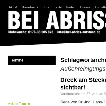
Aktiv!
Downloads
Jura
Texte
Reden
Presse
Fotoal
Bei Abriss Aufstand
Schlagwortarchi
Termine
Außenreinigungs
Dreck am Steck
sichtbar!
Veröffentlicht am
27. Januar 
Rede von Dr.-Ing. Hans-J
weitere Termine