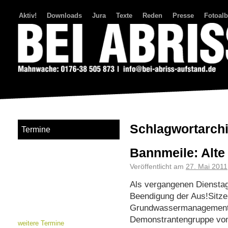
Aktiv!
Downloads
Jura
Texte
Reden
Presse
Fotoal
Bei Abriss Aufstand
Schlagwortarch
Termine
Bannmeile: Alte
Veröffentlicht am
27. Mai 2011
Als vergangenen Dienstagn
Beendigung der Aus!Sitz
Grundwassermanagement 
Demonstrantengruppe v
weitere Termine