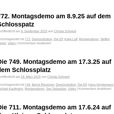
772. Montagsdemo am 8.9.25 auf dem
Schlosspatz
röffentlicht am
9. September 2025
von
Christa Schnepf
erschlagwortet mit
772
,
Demonstration
,
Die Elf
,
Katja Luft
,
Montagsdemo
,
Steffen
iegel
,
Video
|
Kommentare deaktiviert
Die 749. Montagsdemo am 17.3.25 auf
dem Schlossplatz
röffentlicht am
18. März 2025
von
Christa Schnepf
erschlagwortet mit
749
,
Bernd Riexinger
,
Demonstration
,
Die Elf
,
Hans Heydemann
ichael Kaufmann
,
Montagsdemo
,
San Sebastian
,
Video
|
Kommentare deaktiviert
Die 711. Montagsdemo am 17.6.24 auf