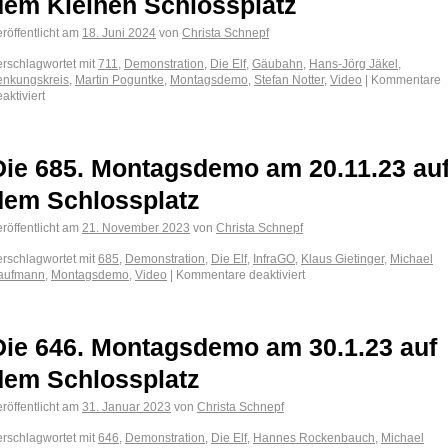
dem Kleinen Schlossplatz
röffentlicht am
18. Juni 2024
von
Christa Schnepf
erschlagwortet mit
711
,
Demonstration
,
Die Elf
,
Gäubahn
,
Hans-Jörg Jäkel
,
enkungskreis
,
Martin Poguntke
,
Montagsdemo
,
Stefan Notter
,
Video
|
Kommentare
aktiviert
Die 685. Montagsdemo am 20.11.23 au
dem Schlossplatz
röffentlicht am
21. November 2023
von
Christa Schnepf
erschlagwortet mit
685
,
Demonstration
,
Die Elf
,
InfraGO
,
Klaus Gietinger
,
Michael
aufmann
,
Montagsdemo
,
Video
|
Kommentare deaktiviert
Die 646. Montagsdemo am 30.1.23 auf
dem Schlossplatz
röffentlicht am
31. Januar 2023
von
Christa Schnepf
erschlagwortet mit
646
,
Demonstration
,
Die Elf
,
Hannes Rockenbauch
,
Michael