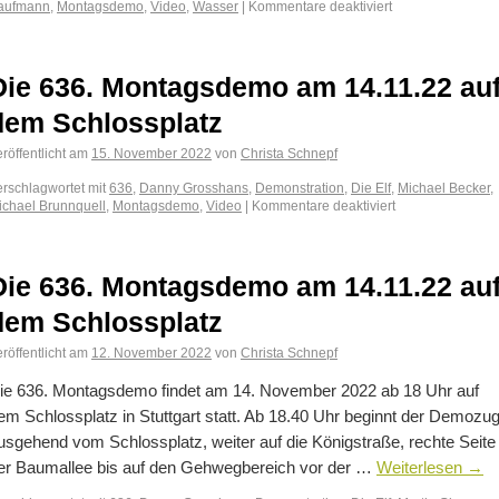
aufmann
,
Montagsdemo
,
Video
,
Wasser
|
Kommentare deaktiviert
Die 636. Montagsdemo am 14.11.22 au
dem Schlossplatz
röffentlicht am
15. November 2022
von
Christa Schnepf
erschlagwortet mit
636
,
Danny Grosshans
,
Demonstration
,
Die Elf
,
Michael Becker
,
ichael Brunnquell
,
Montagsdemo
,
Video
|
Kommentare deaktiviert
Die 636. Montagsdemo am 14.11.22 au
dem Schlossplatz
röffentlicht am
12. November 2022
von
Christa Schnepf
ie 636. Montagsdemo findet am 14. November 2022 ab 18 Uhr auf
em Schlossplatz in Stuttgart statt. Ab 18.40 Uhr beginnt der Demozug
usgehend vom Schlossplatz, weiter auf die Königstraße, rechte Seite
er Baumallee bis auf den Gehwegbereich vor der …
Weiterlesen
→