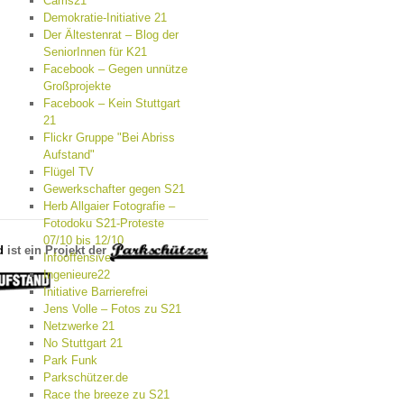
Cams21
Demokratie-Initiative 21
Der Ältestenrat – Blog der
SeniorInnen für K21
Facebook – Gegen unnütze
Großprojekte
Facebook – Kein Stuttgart
21
Flickr Gruppe "Bei Abriss
Aufstand"
Flügel TV
Gewerkschafter gegen S21
Herb Allgaier Fotografie –
Fotodoku S21-Proteste
07/10 bis 12/10
d
ist ein Projekt der
Infooffensive
Ingenieure22
Initiative Barrierefrei
Jens Volle – Fotos zu S21
Netzwerke 21
No Stuttgart 21
Park Funk
Parkschützer.de
Race the breeze zu S21