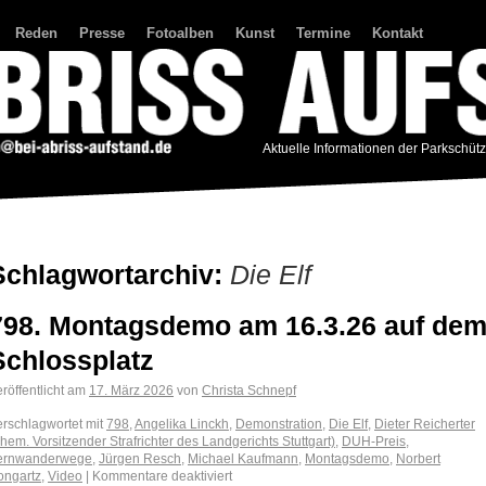
Reden
Presse
Fotoalben
Kunst
Termine
Kontakt
Aktuelle Informationen der Parkschüt
Schlagwortarchiv:
Die Elf
798. Montagsdemo am 16.3.26 auf de
Schlossplatz
röffentlicht am
17. März 2026
von
Christa Schnepf
erschlagwortet mit
798
,
Angelika Linckh
,
Demonstration
,
Die Elf
,
Dieter Reicherter
hem. Vorsitzender Strafrichter des Landgerichts Stuttgart)
,
DUH-Preis
,
ernwanderwege
,
Jürgen Resch
,
Michael Kaufmann
,
Montagsdemo
,
Norbert
ongartz
,
Video
|
Kommentare deaktiviert