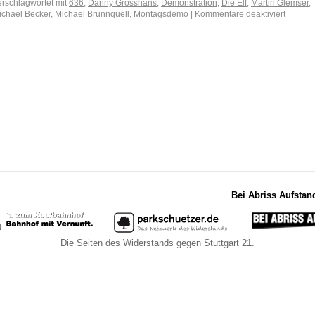
erschlagwortet mit
636
,
Danny Grosshans
,
Demonstration
,
Die Elf
,
Martin Glemser
,
ichael Becker
,
Michael Brunnquell
,
Montagsdemo
|
Kommentare deaktiviert
Bei Abriss Aufstan
Die Seiten des Widerstands gegen Stuttgart 21.