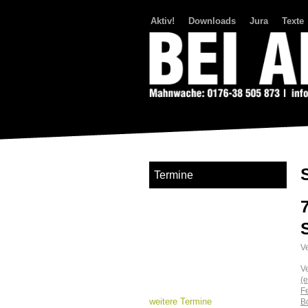
Aktiv!
Downloads
Jura
Texte
Bei Abriss Aufstand
Termine
Ve
V
(e
F
weitere Termine
B