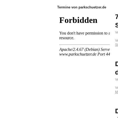
Termine von parkschuetzer.de
Ve
V
S
Ve
V
M