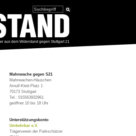
zer aus dem Widerstand gegen Stuttgart 21
Mahnwache gegen S21
Mahnwachen-Häuschen
Arnulf-Klett-Platz 1
m
70173 Stuttgart
Tel.: 015563932961
geöffnet 10 bis 18 Uhr
Unterstützungskonto
Umkehrbar e.V.
Trägerverein der Parkschützer