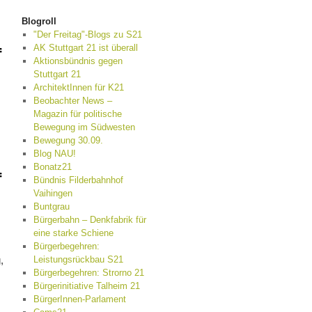
Blogroll
"Der Freitag"-Blogs zu S21
AK Stuttgart 21 ist überall
f
Aktionsbündnis gegen
Stuttgart 21
ArchitektInnen für K21
Beobachter News –
Magazin für politische
Bewegung im Südwesten
Bewegung 30.09.
Blog NAU!
Bonatz21
f
Bündnis Filderbahnhof
Vaihingen
Buntgrau
Bürgerbahn – Denkfabrik für
eine starke Schiene
Bürgerbegehren:
Leistungsrückbau S21
,
Bürgerbegehren: Strorno 21
Bürgerinitiative Talheim 21
BürgerInnen-Parlament