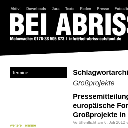
Aktiv!
Downloads
Jura
Texte
Reden
Presse
Fotoal
Bei Abriss Aufstand
Schlagwortarch
Termine
Großprojekte
Pressemitteilun
europäische Fo
Großprojekte in
Veröffentlicht am
6. Juli 2012
weitere Termine