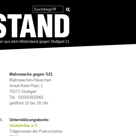
zer aus dem Widerstand gegen Stuttgart 21
Mahnwache gegen S21
Mahnwachen-Häuschen
Arnulf-Klett-Platz 1
70173 Stuttgart
Tel.: 015563932961
geöffnet 10 bis 18 Uhr
t.
Unterstützungskonto
Umkehrbar e.V.
Trägerverein der Parkschützer