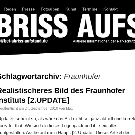
Reden
Presse
Fotoalben
Kunst
Termine
Kontakt
Aktuelle Informationen der Parkschüt
Schlagwortarchiv:
Fraunhofer
Realistischeres Bild des Fraunhofer
Instituts [2.UPDATE]
röffentlicht am
24. September 2010
von
Max
Update]: scheint so, als wäre das Bild nicht so ganz aktuell und korrek
orry for that. Wir sind ein fieses Lügenpack und ihr seid alles
ichtgestalten. Asche auf mein Haupt. [2. Update]: Dieser Artikel des