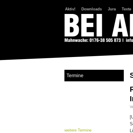
Aktiv!
Downloads
Jura
Texte
Bei Abriss Aufstand
Termine
Ve
[
S
weitere Termine
L