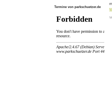
m
Termine von parkschuetzer.de
W
V