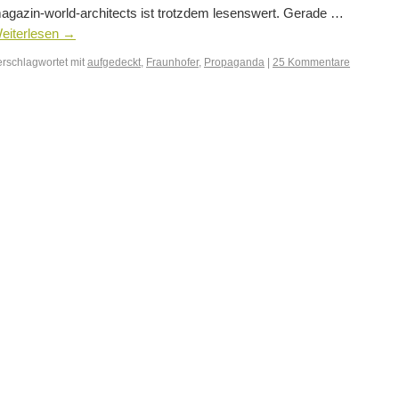
agazin-world-architects ist trotzdem lesenswert. Gerade …
eiterlesen
→
erschlagwortet mit
aufgedeckt
,
Fraunhofer
,
Propaganda
|
25 Kommentare