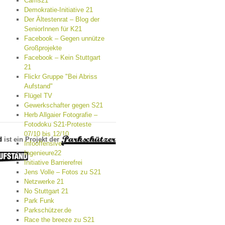
Cams21
Demokratie-Initiative 21
Der Ältestenrat – Blog der
SeniorInnen für K21
Facebook – Gegen unnütze
Großprojekte
Facebook – Kein Stuttgart
21
Flickr Gruppe "Bei Abriss
Aufstand"
Flügel TV
Gewerkschafter gegen S21
Herb Allgaier Fotografie –
Fotodoku S21-Proteste
07/10 bis 12/10
d
ist ein Projekt der
Infooffensive
Ingenieure22
Initiative Barrierefrei
Jens Volle – Fotos zu S21
Netzwerke 21
No Stuttgart 21
Park Funk
Parkschützer.de
Race the breeze zu S21