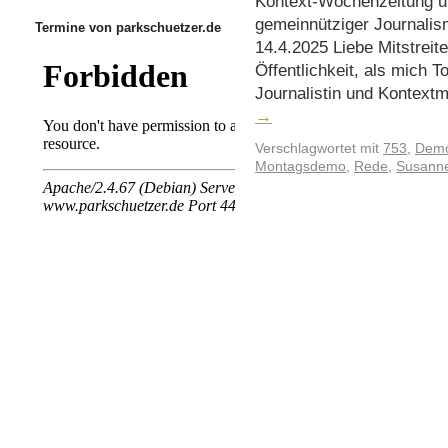
Kontext-Wochenzeitung u
gemeinnütziger Journali
Termine von parkschuetzer.de
14.4.2025 Liebe Mitstreit
Öffentlichkeit, als mich T
Journalistin und Kontextm
→
Verschlagwortet mit
753
,
Demo
Montagsdemo
,
Rede
,
Susanne