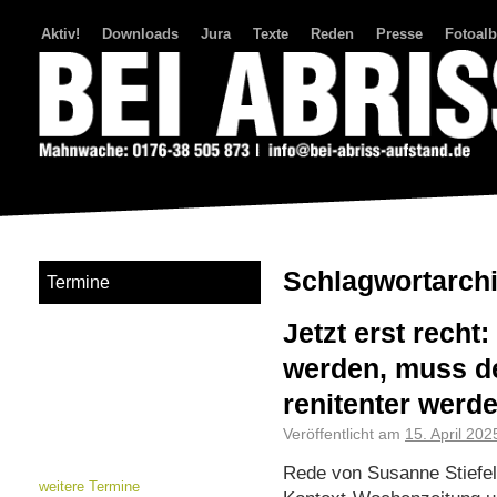
Aktiv!
Downloads
Jura
Texte
Reden
Presse
Fotoal
Bei Abriss Aufstand
Schlagwortarch
Termine
Jetzt erst recht
werden, muss d
renitenter werd
Veröffentlicht am
15. April 202
Rede von Susanne Stiefel,
weitere Termine