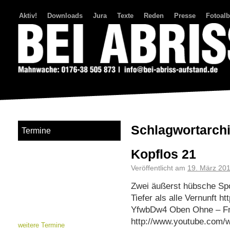
Aktiv!
Downloads
Jura
Texte
Reden
Presse
Fotoal
Bei Abriss Aufstand
Schlagwortarch
Termine
Kopflos 21
Veröffentlicht am
19. März 20
Zwei äußerst hübsche Sp
Tiefer als alle Vernunft 
YfwbDw4 Oben Ohne – Fri
http://www.youtube.com
weitere Termine