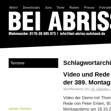
Aktiv!
Downloads
Jura
Texte
Reden
Presse
Fotoal
Bei Abriss Aufstand
Schlagwortarch
Termine
Video und Rede 
der 389. Monta
Veröffentlicht am
18. Oktober
Video der Demo mit Thom
Rede von Peter Erben, Bür
Montagsdemo am 16.10.201
weitere Termine