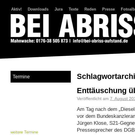
Aktiv!
Downloads
Jura
Texte
Reden
Presse
Fotoal
Bei Abriss Aufstand
Schlagwortarch
Termine
Enttäuschung üb
Veröffentlicht am
7. August 20
Am Tag nach dem „Dieselgi
vor dem Bundeskanzleramt
Jürgen Klose, S21-Gegner
Pressesprecher des DGB
weitere Termine