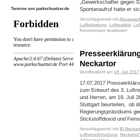
„Gewerkschafter gegen S2
Spontanaufruf hatte er si
Termine von parkschuetzer.de
Verschlagwortet mit
Abgaswer
Luftbelastung
,
Luftqualität
,
Luf
Kommentare deaktiviert
Presseerklärung 
Neckartor
Veröffentlicht am
18. Juli 2017
17.07.2017 Presseerklärun
zum Entwurf des 3. Luftr
und Herren, am 19. Juli 2
Stuttgart beurteilen, ob
Regierungspräsidiums gee
Stickstoffdioxid und Fei
Verschlagwortet mit
BI Neckart
Luftverschmutzung
,
Neckartor