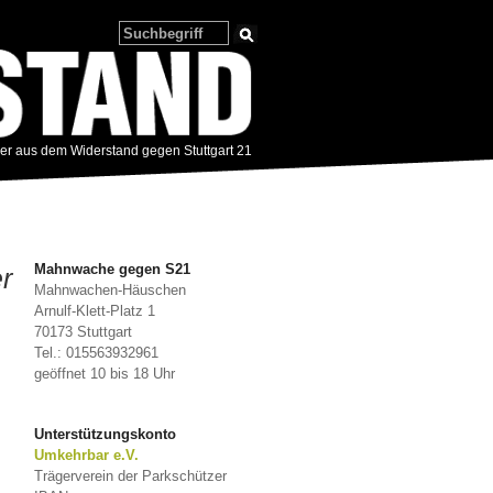
zer aus dem Widerstand gegen Stuttgart 21
Mahnwache gegen S21
r
Mahnwachen-Häuschen
Arnulf-Klett-Platz 1
70173 Stuttgart
Tel.: 015563932961
geöffnet 10 bis 18 Uhr
Unterstützungskonto
Umkehrbar e.V.
Trägerverein der Parkschützer