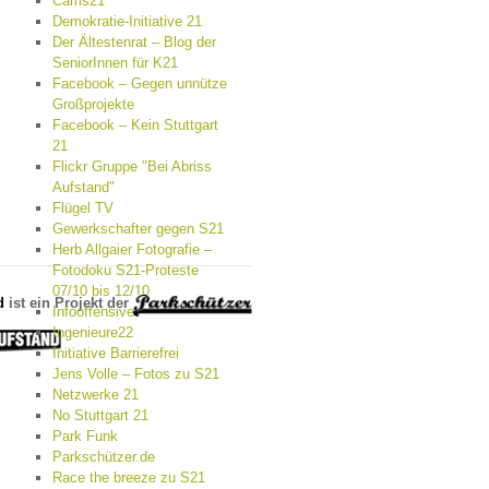
Cams21
Demokratie-Initiative 21
Der Ältestenrat – Blog der
SeniorInnen für K21
Facebook – Gegen unnütze
Großprojekte
Facebook – Kein Stuttgart
21
Flickr Gruppe "Bei Abriss
Aufstand"
Flügel TV
Gewerkschafter gegen S21
Herb Allgaier Fotografie –
Fotodoku S21-Proteste
07/10 bis 12/10
d
ist ein Projekt der
Infooffensive
Ingenieure22
Initiative Barrierefrei
Jens Volle – Fotos zu S21
Netzwerke 21
No Stuttgart 21
Park Funk
Parkschützer.de
Race the breeze zu S21