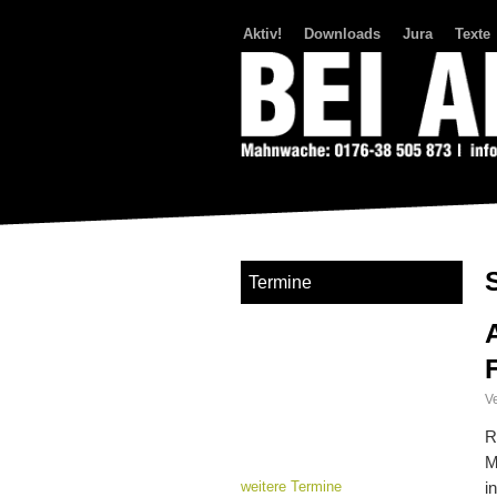
Aktiv!
Downloads
Jura
Texte
Bei Abriss Aufstand
Termine
Ve
R
M
weitere Termine
i