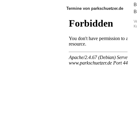
B
Termine von parkschuetzer.de
B
V
K