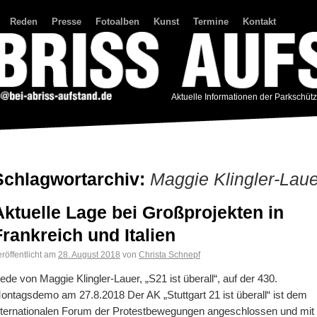
Reden
Presse
Fotoalben
Kunst
Termine
Kontakt
Aktuelle Informationen der Parkschüt
Schlagwortarchiv:
Maggie Klingler-Laue
Aktuelle Lage bei Großprojekten in
Frankreich und Italien
röffentlicht am
28. August 2018
von
Christa Schnepf
ede von Maggie Klingler-Lauer, „S21 ist überall“, auf der 430.
ontagsdemo am 27.8.2018 Der AK „Stuttgart 21 ist überall“ ist dem
nternationalen Forum der Protestbewegungen angeschlossen und mit