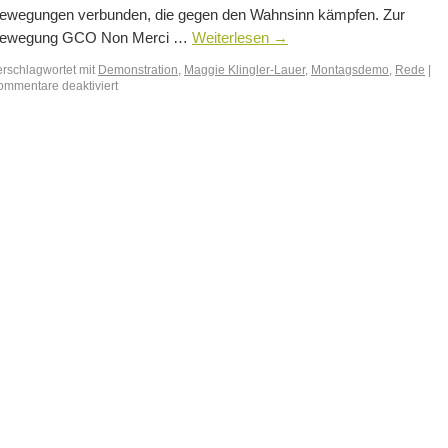
ewegungen verbunden, die gegen den Wahnsinn kämpfen. Zur
ewegung GCO Non Merci …
Weiterlesen
→
erschlagwortet mit
Demonstration
,
Maggie Klingler-Lauer
,
Montagsdemo
,
Rede
|
ommentare deaktiviert