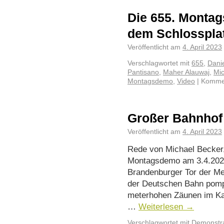
Die 655. Montag
dem Schlosspla
Veröffentlicht am
4. April 2023
Verschlagwortet mit
655
,
Dani
Pantisano
,
Maher Alauwaj
,
Mic
Montagsdemo
,
Video
|
Kommen
Großer Bahnhof 
Veröffentlicht am
4. April 2023
Rede von Michael Becker,
Montagsdemo am 3.4.202
Brandenburger Tor der Men
der Deutschen Bahn pomp
meterhohen Zäunen im Ka
…
Weiterlesen
→
Verschlagwortet mit
Demonstra