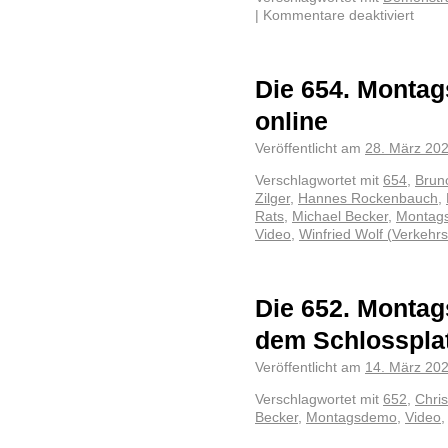
|
Kommentare deaktiviert
Die 654. Monta
online
Veröffentlicht am
28. März 20
Verschlagwortet mit
654
,
Brun
Zilger
,
Hannes Rockenbauch
,
Rats
,
Michael Becker
,
Montag
Video
,
Winfried Wolf (Verkehr
Die 652. Montag
dem Schlosspla
Veröffentlicht am
14. März 20
Verschlagwortet mit
652
,
Chris
Becker
,
Montagsdemo
,
Video