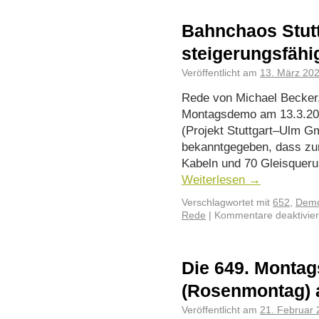
Bahnchaos Stutt
steigerungsfähi
Veröffentlicht am
13. März 20
Rede von Michael Becker,
Montagsdemo am 13.3.20
(Projekt Stuttgart–Ulm Gm
bekanntgegeben, dass zur
Kabeln und 70 Gleisquerun
Weiterlesen
→
Verschlagwortet mit
652
,
Demo
Rede
|
Kommentare deaktivier
Die 649. Monta
(Rosenmontag) 
Veröffentlicht am
21. Februar