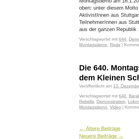
Montagsdemo am 16.1.2023
oben: unter diesem Motto
AktivistInnen aus Stuttga
TeilnehmerInnen aus Stut
aus der ganzen Republi
Verschlagwortet mit
644
,
Demo
Montagsdemo
,
Rede
|
Kommen
Die 640. Montag
dem Kleinen Sch
Veröffentlicht am
13. Dezembe
Verschlagwortet mit
640
,
Bara
Rebella
,
Demonstration
,
Lokom
Montagsdemo
,
Video
|
Kommen
←
Ältere Beiträge
Neuere Beiträge
→