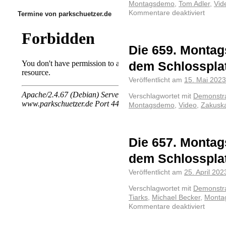
Montagsdemo
,
Tom Adler
,
Vid
Kommentare deaktiviert
Termine von parkschuetzer.de
Die 659. Montag
dem Schlosspla
Veröffentlicht am
15. Mai 2023
Verschlagwortet mit
Demonstra
Montagsdemo
,
Video
,
Zakusk
Die 657. Montag
dem Schlosspla
Veröffentlicht am
25. April 202
Verschlagwortet mit
Demonstra
Tiarks
,
Michael Becker
,
Monta
Kommentare deaktiviert