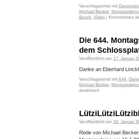
Verschlagwortet mit
Demonstra
Michael Becker
,
Montagsdem
Busch
,
Video
|
Kommentare dea
Die 644. Montag
dem Schlosspla
Veröffentlicht am
17. Januar 
Danke an Eberhard Linckh 
Verschlagwortet mit
644
,
Demo
Michael Becker
,
Montagsdem
deaktiviert
LütziLütziLützibl
Veröffentlicht am
16. Januar 
Rede von Michael Becker