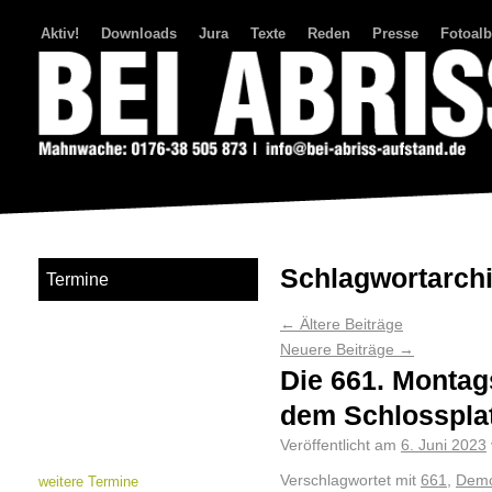
Aktiv!
Downloads
Jura
Texte
Reden
Presse
Fotoal
Bei Abriss Aufstand
Schlagwortarch
Termine
←
Ältere Beiträge
Neuere Beiträge
→
Die 661. Montag
dem Schlosspla
Veröffentlicht am
6. Juni 2023
Verschlagwortet mit
661
,
Demo
weitere Termine