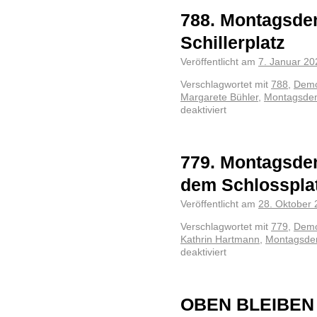
788. Montagsde
Schillerplatz
Veröffentlicht am
7. Januar 20
Verschlagwortet mit
788
,
Demo
Margarete Bühler
,
Montagsde
deaktiviert
779. Montagsde
dem Schlosspla
Veröffentlicht am
28. Oktober
Verschlagwortet mit
779
,
Demo
Kathrin Hartmann
,
Montagsd
deaktiviert
OBEN BLEIBEN 