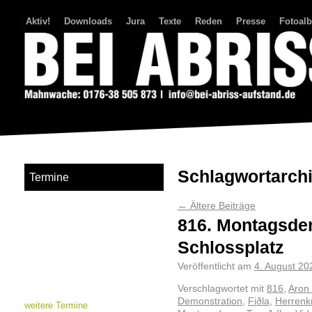
Aktiv!
Downloads
Jura
Texte
Reden
Presse
Fotoal
Bei Abriss Aufstand
Schlagwortarch
Termine
←
Ältere Beiträge
816. Montagsde
Schlossplatz
Veröffentlicht am
4. August 20
Verschlagwortet mit
816
,
Aron
Demonstration
,
Fiðla
,
Herrenk
weitere Termine