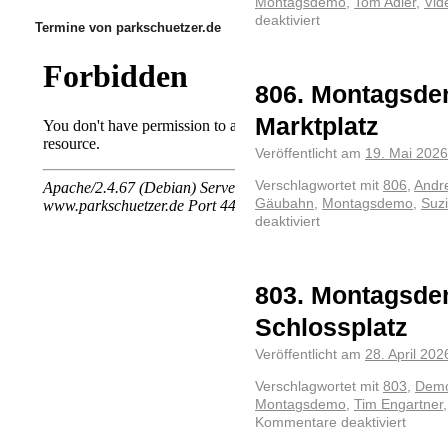
Montagsdemo
,
Tom Adler
,
Vid
deaktiviert
Termine von parkschuetzer.de
806. Montagsde
Marktplatz
Veröffentlicht am
19. Mai 2026
Verschlagwortet mit
806
,
Andr
Gäubahn
,
Montagsdemo
,
Suzi
deaktiviert
803. Montagsde
Schlossplatz
Veröffentlicht am
28. April 202
Verschlagwortet mit
803
,
Demo
Montagsdemo
,
Tim Engartner
Kommentare deaktiviert