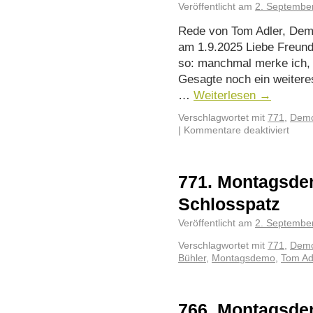
Veröffentlicht am
2. Septembe
Rede von Tom Adler, Dem
am 1.9.2025 Liebe Freund
so: manchmal merke ich,
Gesagte noch ein weitere
…
Weiterlesen
→
Verschlagwortet mit
771
,
Demo
|
Kommentare deaktiviert
771. Montagsde
Schlosspatz
Veröffentlicht am
2. Septembe
Verschlagwortet mit
771
,
Demo
Bühler
,
Montagsdemo
,
Tom Ad
766. Montagsde