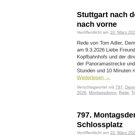
Stuttgart nach d
nach vorne
Veröffentlicht am
10. März 20
Rede von Tom Adler, Dem
am 9.3.2026 Liebe Freund
Kopfbahnhofs und der dir
der Panoramastrecke und 
Stunden und 10 Minuten 
Weiterlesen
→
Verschlagwortet mit
797
,
Demo
2026
,
Montagsdemo
,
Rede
,
T
797. Montagsde
Schlossplatz
Veröffentlicht am
10. März 20