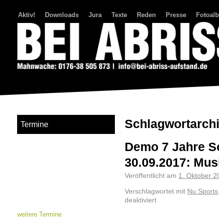
Aktiv!
Downloads
Jura
Texte
Reden
Presse
Fotoal
Bei Abriss Aufstand
Schlagwortarch
Termine
Demo 7 Jahre S
30.09.2017: Mus
Veröffentlicht am
1. Oktober 2
Verschlagwortet mit
Nu Sports
deaktiviert
weitere Termine