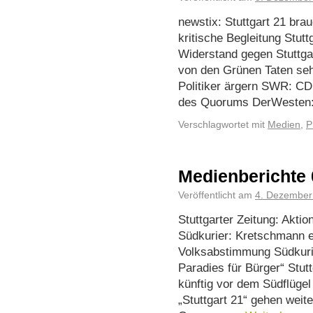
newstix: Stuttgart 21 bra
kritische Begleitung Stut
Widerstand gegen Stuttgar
von den Grünen Taten seh
Politiker ärgern SWR: CD
des Quorums DerWeste
Verschlagwortet mit
Medien
,
P
Medienberichte 
Veröffentlicht am
4. Dezember
Stuttgarter Zeitung: Akti
Südkurier: Kretschmann 
Volksabstimmung Südkurie
Paradies für Bürger“ Stu
künftig vor dem Südflüge
„Stuttgart 21“ gehen weit