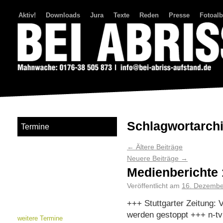
Aktiv!
Downloads
Jura
Texte
Reden
Presse
Fotoal
Bei Abriss Aufstand
Schlagwortarch
Termine
←
Ältere Beiträge
Neuere Beiträge
→
Medienberichte 
Veröffentlicht am
16. Dezembe
+++ Stuttgarter Zeitung: 
werden gestoppt +++ n-tv:
weitere Termine