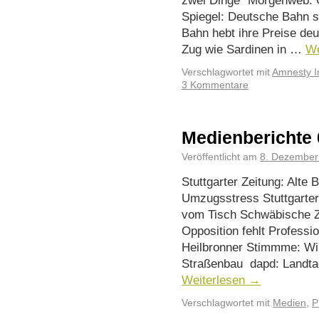
zwei Dinge“ Morgenweb: G
Spiegel: Deutsche Bahn st
Bahn hebt ihre Preise de
Zug wie Sardinen in …
We
Verschlagwortet mit
Amnesty In
3 Kommentare
Medienberichte 
Veröffentlicht am
8. Dezember
Stuttgarter Zeitung: Alte
Umzugsstress Stuttgarter
vom Tisch Schwäbische Z
Opposition fehlt Professi
Heilbronner Stimmme: Wirt
Straßenbau dapd: Landta
Weiterlesen
→
Verschlagwortet mit
Medien
,
P