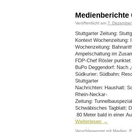
Medienberichte 
Veröffentlicht am
7. Dezember
Stuttgarter Zeitung: Stutt
Kontext Wochenzeitung: I
Wochenzeitung: Bahnarit
Ampelschaltung im Zusam
FDP-Chef Rösler punktet 
BuPo Deggendorf: Nach „C
Südkurier: Südbahn: Resol
Stuttgarter
Nachrichten: Haushalt: Sc
Rhein-Neckar-
Zeitung: Tunnelbauspezia
Schwäbisches Tagblatt: D
80 Meter bald in einer Au
Weiterlesen
→
Verschlagwortet mit
Medien
,
P