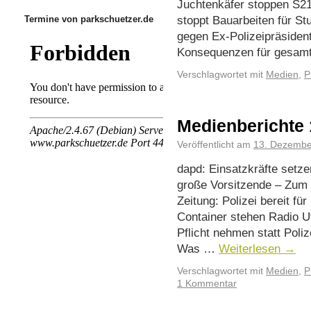
Juchtenkäfer stoppen S21
stoppt Bauarbeiten für St
Termine von parkschuetzer.de
gegen Ex-Polizeipräsident
Konsequenzen für gesa
Verschlagwortet mit
Medien
,
P
Medienberichte 
Veröffentlicht am
13. Dezembe
dapd: Einsatzkräfte setz
große Vorsitzende – Zum
Zeitung: Polizei bereit f
Container stehen Radio Uto
Pflicht nehmen statt Poliz
Was …
Weiterlesen
→
Verschlagwortet mit
Medien
,
P
1 Kommentar