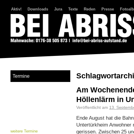
Aktiv!
Downloads
Jura
Texte
Reden
Presse
Fotoal
Bei Abriss Aufstand
Schlagwortarch
Termine
Am Wochenende 
Höllenlärm in U
Veröffentlicht am
13. Septemb
Ende August hat die Bahn
Untertürkheim Anwohner m
gerissen. Zwischen 25 un
weitere Termine