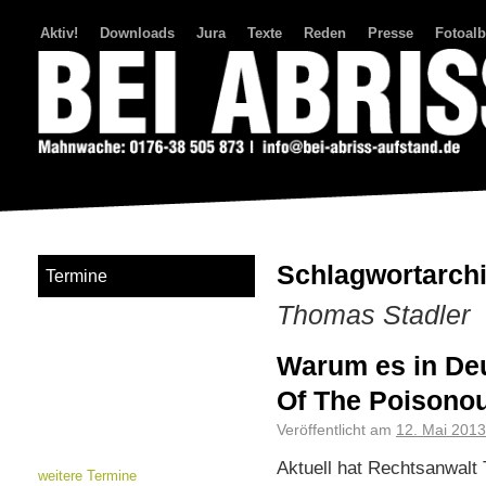
Aktiv!
Downloads
Jura
Texte
Reden
Presse
Fotoal
Bei Abriss Aufstand
Schlagwortarch
Termine
Thomas Stadler
Warum es in Deu
Of The Poisonou
Veröffentlicht am
12. Mai 2013
Aktuell hat Rechtsanwalt
weitere Termine