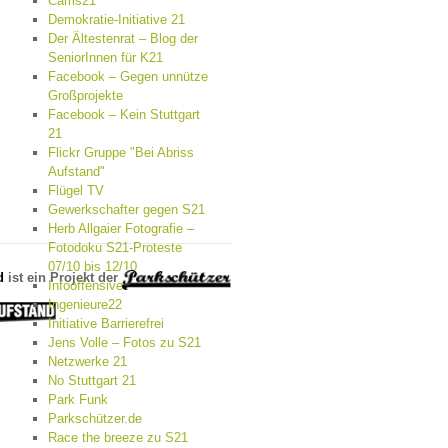
Cams21
Demokratie-Initiative 21
Der Ältestenrat – Blog der
SeniorInnen für K21
Facebook – Gegen unnütze
Großprojekte
Facebook – Kein Stuttgart
21
Flickr Gruppe "Bei Abriss
Aufstand"
Flügel TV
Gewerkschafter gegen S21
Herb Allgaier Fotografie –
Fotodoku S21-Proteste
07/10 bis 12/10
d
ist ein Projekt der
Infooffensive
Ingenieure22
Initiative Barrierefrei
Jens Volle – Fotos zu S21
Netzwerke 21
No Stuttgart 21
Park Funk
Parkschützer.de
Race the breeze zu S21