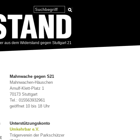
zer aus dem Widerstand gegen Stuttgart 21
Mahnwache gegen S21
Mahnwachen-Häuschen
Arnulf-Klett-Platz 1
70173 Stuttgart
Tel.: 015563932961
geöffnet 10 bis 18 Uhr
n
Unterstützungskonto
Umkehrbar e.V.
Trägerverein der Parkschützer
t