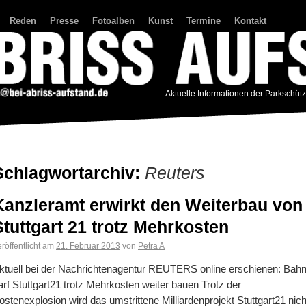
Reden
Presse
Fotoalben
Kunst
Termine
Kontakt
Aktuelle Informationen der Parkschüt
Schlagwortarchiv:
Reuters
Kanzleramt erwirkt den Weiterbau von
Stuttgart 21 trotz Mehrkosten
röffentlicht am
21. Februar 2013
von
Petra A
ktuell bei der Nachrichtenagentur REUTERS online erschienen: Bah
arf Stuttgart21 trotz Mehrkosten weiter bauen Trotz der
ostenexplosion wird das umstrittene Milliardenprojekt Stuttgart21 nich