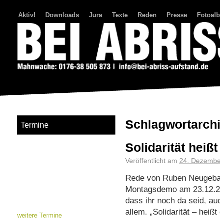
Aktiv!
Downloads
Jura
Texte
Reden
Presse
Fotoal
Bei Abriss Aufstand
Schlagwortarch
Termine
Solidarität heiß
Veröffentlicht am
24. Dezembe
Rede von Ruben Neugebau
Montagsdemo am 23.12.202
dass ihr noch da seid, au
allem. „Solidarität – heiß
weitere Termine