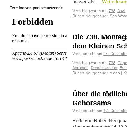
besser als …
Weiterlese
Termine von parkschuetzer.de
Verschlagwortet mit
738
,
Asyl
,
Ruben Neugebauer
,
Sea-Wat
Die 738. Montag
dem Kleinen Sch
Veröffentlicht am
24. Dezembe
Verschlagwortet mit
738
,
Cape
Abromeit
,
Demonstration
,
Erns
Ruben Neugebauer
,
Video
|
K
Über die tödlich
Gehorsams
Veröffentlicht am
17. Dezembe
Rede von Ruben Neugebau