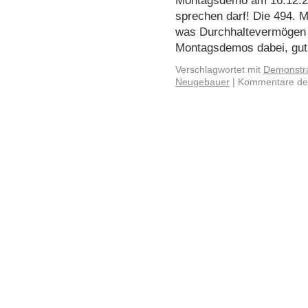
Montagsdemo am 16.12.20
sprechen darf! Die 494. M
was Durchhaltevermögen he
Montagsdemos dabei, gu
Verschlagwortet mit
Demonstra
Neugebauer
|
Kommentare dea