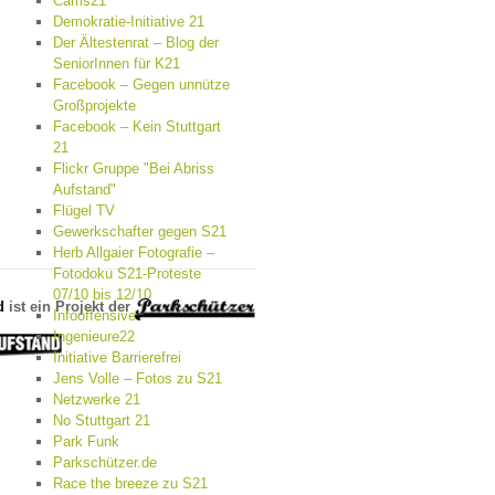
Cams21
Demokratie-Initiative 21
Der Ältestenrat – Blog der
SeniorInnen für K21
Facebook – Gegen unnütze
Großprojekte
Facebook – Kein Stuttgart
21
Flickr Gruppe "Bei Abriss
Aufstand"
Flügel TV
Gewerkschafter gegen S21
Herb Allgaier Fotografie –
Fotodoku S21-Proteste
07/10 bis 12/10
d
ist ein Projekt der
Infooffensive
Ingenieure22
Initiative Barrierefrei
Jens Volle – Fotos zu S21
Netzwerke 21
No Stuttgart 21
Park Funk
Parkschützer.de
Race the breeze zu S21