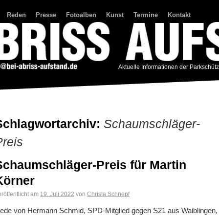
Reden
Presse
Fotoalben
Kunst
Termine
Kontakt
Aktuelle Informationen der Parkschüt
Schlagwortarchiv:
Schaumschläger-
Preis
Schaumschläger-Preis für Martin
Körner
röffentlicht am
19. Juli 2022
von
Christa Schnepf
ede von Hermann Schmid, SPD-Mitglied gegen S21 aus Waiblingen,