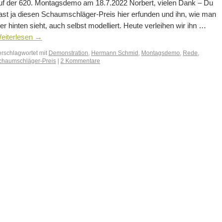
uf der 620. Montagsdemo am 18.7.2022 Norbert, vielen Dank – Du
ast ja diesen Schaumschläger-Preis hier erfunden und ihn, wie man
ier hinten sieht, auch selbst modelliert. Heute verleihen wir ihn …
eiterlesen
→
erschlagwortet mit
Demonstration
,
Hermann Schmid
,
Montagsdemo
,
Rede
,
chaumschläger-Preis
|
2 Kommentare