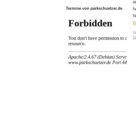
a
Termine von parkschuetzer.de
h
h
W
V
S