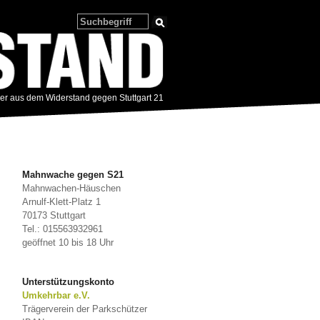
zer aus dem Widerstand gegen Stuttgart 21
Mahnwache gegen S21
Mahnwachen-Häuschen
Arnulf-Klett-Platz 1
70173 Stuttgart
Tel.: 015563932961
geöffnet 10 bis 18 Uhr
Unterstützungskonto
Umkehrbar e.V.
Trägerverein der Parkschützer