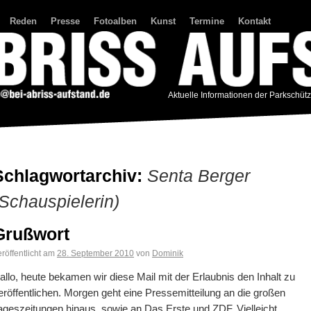
Reden
Presse
Fotoalben
Kunst
Termine
Kontakt
Aktuelle Informationen der Parkschüt
Schlagwortarchiv:
Senta Berger
(Schauspielerin)
Grußwort
röffentlicht am
28. September 2010
von
Dominik
allo, heute bekamen wir diese Mail mit der Erlaubnis den Inhalt zu
eröffentlichen. Morgen geht eine Pressemitteilung an die großen
ageszeitungen hinaus, sowie an Das Erste und ZDF. Vielleicht