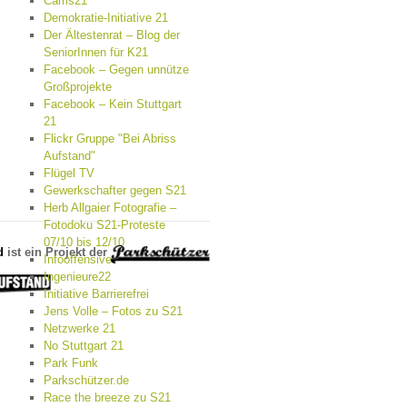
Cams21
Demokratie-Initiative 21
Der Ältestenrat – Blog der
SeniorInnen für K21
Facebook – Gegen unnütze
Großprojekte
Facebook – Kein Stuttgart
21
Flickr Gruppe "Bei Abriss
Aufstand"
Flügel TV
Gewerkschafter gegen S21
Herb Allgaier Fotografie –
Fotodoku S21-Proteste
07/10 bis 12/10
d
ist ein Projekt der
Infooffensive
Ingenieure22
Initiative Barrierefrei
Jens Volle – Fotos zu S21
Netzwerke 21
No Stuttgart 21
Park Funk
Parkschützer.de
Race the breeze zu S21