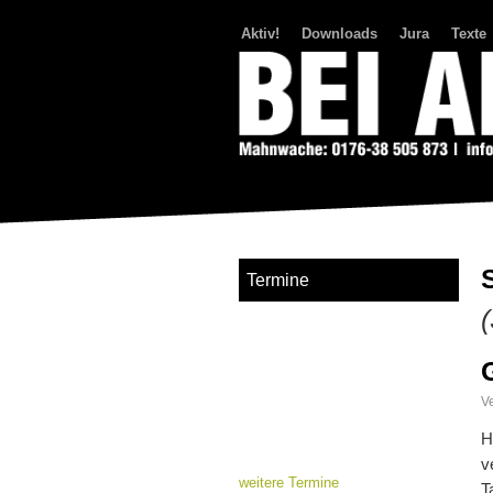
Aktiv!
Downloads
Jura
Texte
Bei Abriss Aufstand
Termine
Ve
H
v
weitere Termine
T