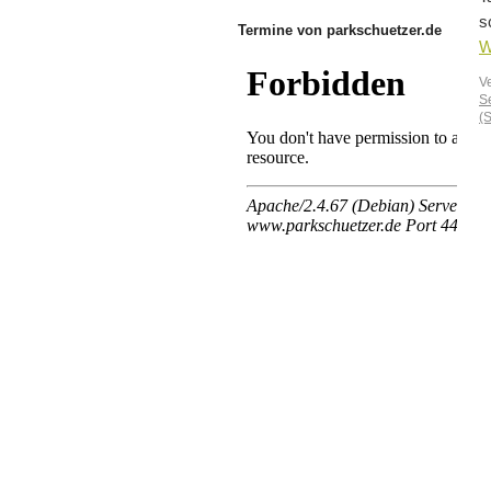
s
Termine von parkschuetzer.de
W
V
S
(