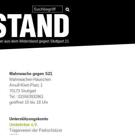
zer aus dem Widerstand gegen Stuttgart 21
Mahnwache gegen S21
Mahnwachen-Häuschen
Arnulf-Klett-Platz 1
70173 Stuttgart
Tel.: 015563932961
geöffnet 10 bis 18 Uhr
Unterstützungskonto
Umkehrbar e.V.
Trägerverein der Parkschützer