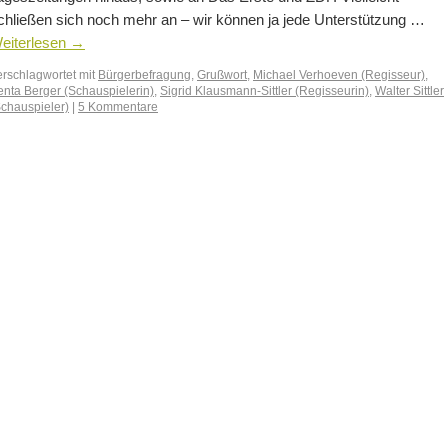
chließen sich noch mehr an – wir können ja jede Unterstützung …
eiterlesen
→
erschlagwortet mit
Bürgerbefragung
,
Grußwort
,
Michael Verhoeven (Regisseur)
,
enta Berger (Schauspielerin)
,
Sigrid Klausmann-Sittler (Regisseurin)
,
Walter Sittler
Schauspieler)
|
5 Kommentare