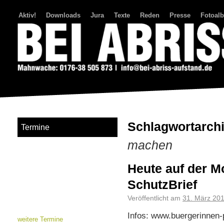
Aktiv!
Downloads
Jura
Texte
Reden
Presse
Fotoal
Bei Abriss Aufstand
Schlagwortarch
Termine
machen
Heute auf der M
SchutzBrief
Veröffentlicht am
31. März 20
Infos: www.buergerinnen-
weitere Termine