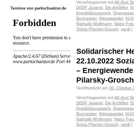
Verschlagwortet mit
AK Asyl St
DIDIF Jugend
,
Die AnStifter
,
E
Termine von parkschuetzer.de
Kreisbildungswerk
,
Greenpea
Burmeister
,
Klimawandel
,
KUS-
Nathalie Wollmann
,
Natur Fre
Sylvia Pilarsky-Grosch
,
verdi
|
Solidarischer He
22.10.2022 Sozia
– Energiewende 
Pilarsky-Grosc
Veröffentlicht am
30. Oktober
Verschlagwortet mit
AK Asyl St
DIDIF Jugend
,
Die AnStifter
,
E
Kreisbildungswerk
,
Greenpea
Burmeister
,
Klimawandel
,
KUS-
Nathalie Wollmann
,
Natur Fre
Sylvia Pilarsky-Grosch
,
verdi
|