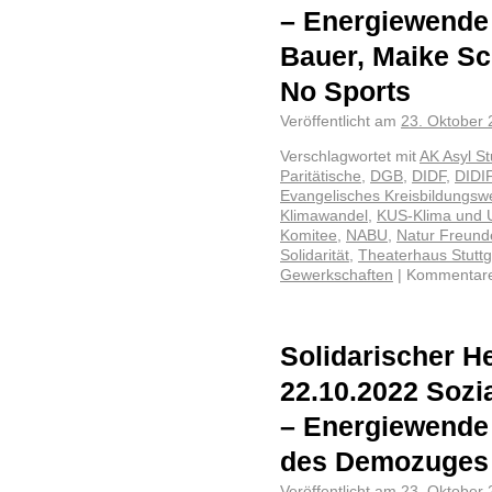
– Energiewende
Bauer, Maike Sc
No Sports
Veröffentlicht am
23. Oktober
Verschlagwortet mit
AK Asyl St
Paritätische
,
DGB
,
DIDF
,
DIDI
Evangelisches Kreisbildungsw
Klimawandel
,
KUS-Klima und U
Komitee
,
NABU
,
Natur Freund
Solidarität
,
Theaterhaus Stuttg
Gewerkschaften
|
Kommentare 
Solidarischer He
22.10.2022 Sozia
– Energiewende 
des Demozuges 
Veröffentlicht am
23. Oktober