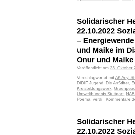
Solidarischer He
22.10.2022 Sozia
– Energiewende
und Maike im Di
Onur und Maike
Veröffentlicht am
23. Oktober
Verschlagwortet mit
AK Asyl St
DIDIF Jugend
,
Die AnStifter
,
E
Kreisbildungswerk
,
Greenpea
Umweltbündnis Stuttgart
,
NAB
Poema
,
verdi
|
Kommentare dea
Solidarischer He
22.10.2022 Sozia