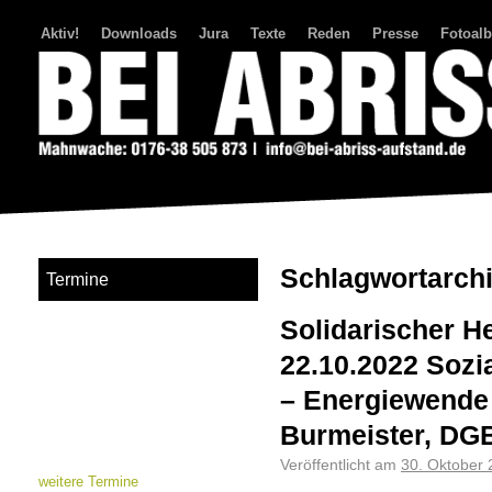
Aktiv!
Downloads
Jura
Texte
Reden
Presse
Fotoal
Bei Abriss Aufstand
Schlagwortarch
Termine
Solidarischer He
22.10.2022 Sozia
– Energiewende
Burmeister, D
Veröffentlicht am
30. Oktober
weitere Termine