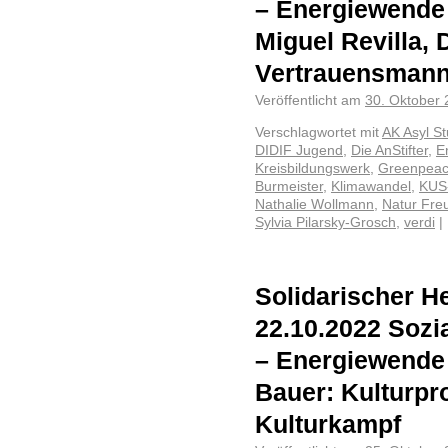
– Energiewende
Miguel Revilla, 
Vertrauensmann 
Veröffentlicht am
30. Oktober
Verschlagwortet mit
AK Asyl St
DIDIF Jugend
,
Die AnStifter
,
E
Kreisbildungswerk
,
Greenpea
Burmeister
,
Klimawandel
,
KUS-
Nathalie Wollmann
,
Natur Fre
Sylvia Pilarsky-Grosch
,
verdi
|
Solidarischer He
22.10.2022 Sozia
– Energiewende
Bauer: Kulturp
Kulturkampf