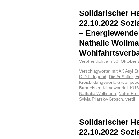
Solidarischer He
22.10.2022 Sozia
– Energiewende
Nathalie Wollma
Wohlfahrtsverb
Veröffentlicht am
30. Oktober
Verschlagwortet mit
AK Asyl St
DIDIF Jugend
,
Die AnStifter
,
E
Kreisbildungswerk
,
Greenpea
Burmeister
,
Klimawandel
,
KUS-
Nathalie Wollmann
,
Natur Fre
Sylvia Pilarsky-Grosch
,
verdi
|
Solidarischer He
22.10.2022 Sozia