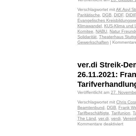
Verschlagwortet mit
AK Asyl St
Paritätische
,
DGB
,
DIDF
,
DIDI
Evangelisches Kreisbildungsw
Klimawandel
,
KUS-Klima und U
Komitee
,
NABU
,
Natur Freund
Solidarität
,
Theaterhaus Stuttg
Gewerkschaften
|
Kommentare 
ver.di Streik-De
26.11.2021: Fra
Tarifverhandlun
Veröffentlicht am
27. Novembe
Verschlagwortet mit
Chris Co
Beamtenbund
,
DGB
,
Frank W
Tarifbeschäftigte
,
Tarifunion
,
T
The Länd
,
ver.di
,
verdi
,
Verein
Kommentare deaktiviert