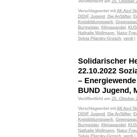
Veröffentlicht am
25. Oktober
Verschlagwortet mit
AK Asyl St
DIDIF Jugend
,
Die AnStifter
,
E
Kreisbildungswerk
,
Greenpea
Burmeister
,
Klimawandel
,
KUS-
Nathalie Wollmann
,
Natur Fre
Sylvia Pilarsky-Grosch
,
verdi
|
Solidarischer He
22.10.2022 Sozia
– Energiewende 
BUND Jugend, M
Veröffentlicht am
25. Oktober
Verschlagwortet mit
AK Asyl St
DIDIF Jugend
,
Die AnStifter
,
E
Kreisbildungswerk
,
Greenpea
Burmeister
,
Klimawandel
,
KUS-
Nathalie Wollmann
,
Natur Fre
Sylvia Pilarsky-Grosch
,
verdi
|