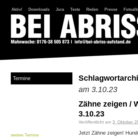
Aktiv!
Downloads
Jura
Texte
Reden
Presse
Fotoal
Bei Abriss Aufstand
Schlagwortarch
Termine
am 3.10.23
Zähne zeigen /
3.10.23
Veröffentlicht am
3. Oktober 2
Jetzt Zähne zeigen! Hund
weitere Termine