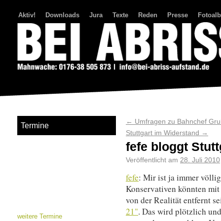
Aktiv!
Downloads
Jura
Texte
Reden
Presse
Fotoal
Bei Abriss Aufstand
←
Umfragen zu Bahnchef Gr
Termine
Stuttgart im Widerstand
→
fefe bloggt Stutt
Veröffentlicht am
28. Juli 2010
fefe
: Mir ist ja immer völli
Konservativen könnten mit
von der Realität entfernt 
21"
. Das wird plötzlich u
weitere Termine