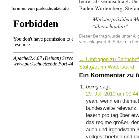
teurer als veranschlagt. Un
Baden-Würtemberg, Stefan
Termine von parkschuetzer.de
Ministerpräsident M
"überschaubar".
Dieser Beitrag wurde unter
Al
verschlagwortet. Setze ein Le
←
Umfragen zu Bahnchef
Stuttgart im Widerstand
Ein Kommentar zu
f
boing
sagt:
29. Juli 2010 um 00:44
yeah, wenn ein thema 
bundesweite relevanz.
lesern pro tag über et
das regime größer, den
auch und irgendwann ist
vollgeschrieben und di